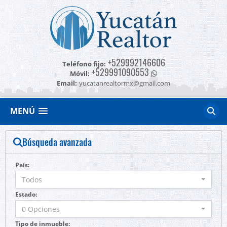
+529992146606
Teléfono fijo:
+529991090553
Móvil:
Email:
yucatanrealtormx@gmail.com
MENÚ
Búsqueda avanzada
País:
Todos
Estado:
0 Opciones
Tipo de inmueble: