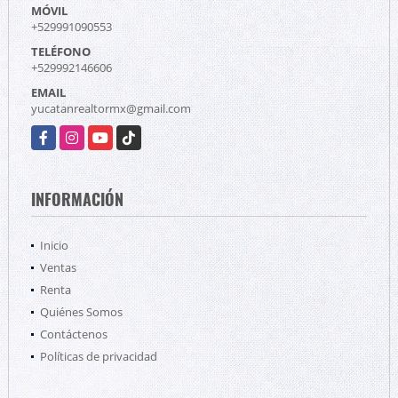
MÓVIL
+529991090553
TELÉFONO
+529992146606
EMAIL
yucatanrealtormx@gmail.com
Facebook
Instagram
YouTube
TikTok
INFORMACIÓN
Inicio
Ventas
Renta
Quiénes Somos
Contáctenos
Políticas de privacidad