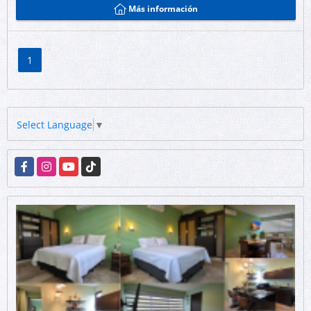
Más información
1
Select Language
▼
Facebook
Instagram
YouTube
TikTok