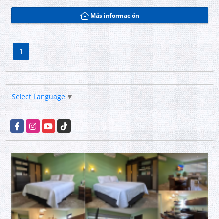
Más información
1
Select Language
▼
Facebook
Instagram
YouTube
TikTok