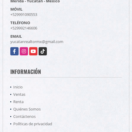
Mérida - Yucatán - México
MÓVIL
+529991090553
TELÉFONO
+529992146606
EMAIL
yucatanrealtormx@gmail.com
Facebook
Instagram
YouTube
TikTok
INFORMACIÓN
Inicio
Ventas
Renta
Quiénes Somos
Contáctenos
Políticas de privacidad