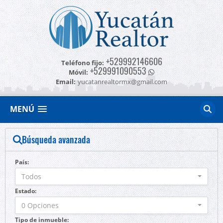
+529992146606
Teléfono fijo:
+529991090553
Móvil:
Email:
yucatanrealtormx@gmail.com
MENÚ
Búsqueda avanzada
País:
Todos
Estado:
0 Opciones
Tipo de inmueble: