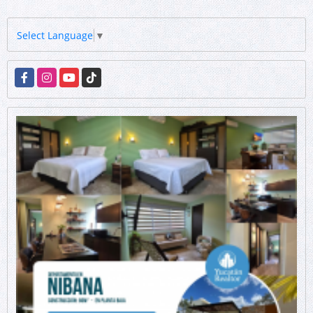
Select Language
▼
Facebook
Instagram
YouTube
TikTok