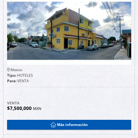
Mexico
Tipo:
HOTELES
Para:
VENTA
VENTA
$7,500,000
MXN
Más información