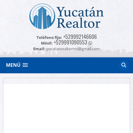
+529992146606
Teléfono fijo:
+529991090553
Móvil:
Email:
yucatanrealtormx@gmail.com
MENÚ