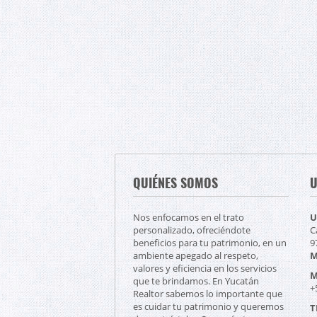
QUIÉNES SOMOS
U
Nos enfocamos en el trato
U
personalizado, ofreciéndote
C
beneficios para tu patrimonio, en un
9
ambiente apegado al respeto,
M
valores y eficiencia en los servicios
M
que te brindamos. En Yucatán
+
Realtor sabemos lo importante que
es cuidar tu patrimonio y queremos
T