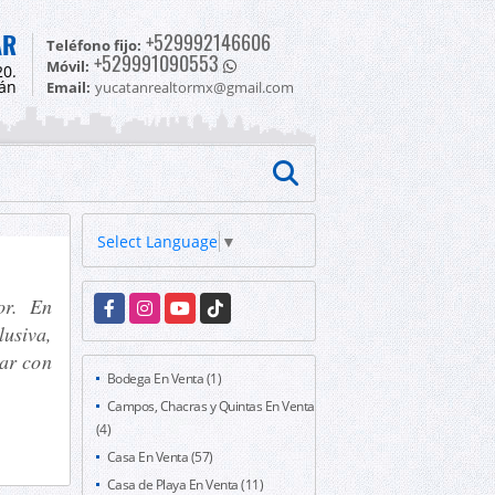
AR
+529992146606
Teléfono fijo:
+529991090553
Móvil:
20.
tán
Email:
yucatanrealtormx@gmail.com
Select Language
▼
or. En
Facebook
Instagram
YouTube
TikTok
usiva,
tar con
Bodega En Venta (1)
Campos, Chacras y Quintas En Venta
(4)
Casa En Venta (57)
Casa de Playa En Venta (11)