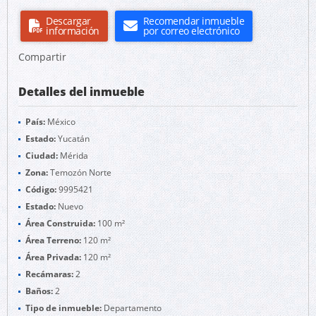
Descargar
Recomendar inmueble
información
por correo electrónico
Compartir
Detalles del inmueble
País:
México
Estado:
Yucatán
Ciudad:
Mérida
Zona:
Temozón Norte
Código:
9995421
Estado:
Nuevo
Área Construida:
100 m²
Área Terreno:
120 m²
Área Privada:
120 m²
Recámaras:
2
Baños:
2
Tipo de inmueble:
Departamento