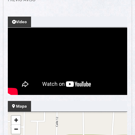
Video
Mapa
+
−