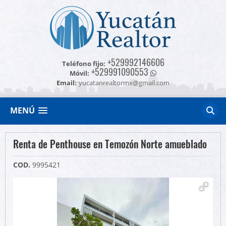
+529992146606
Teléfono fijo:
+529991090553
Móvil:
Email:
yucatanrealtormx@gmail.com
MENÚ
Renta de Penthouse en Temozón Norte amueblado
COD.
9995421