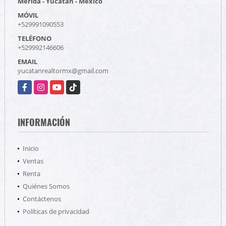
Mérida - Yucatán - México
MÓVIL
+529991090553
TELÉFONO
+529992146606
EMAIL
yucatanrealtormx@gmail.com
Facebook
Instagram
YouTube
TikTok
INFORMACIÓN
Inicio
Ventas
Renta
Quiénes Somos
Contáctenos
Políticas de privacidad