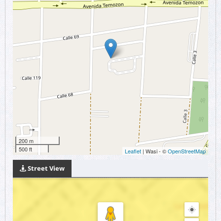
200 m
500 ft
Leaflet
| Wasi - ©
OpenStreetMap
Street View