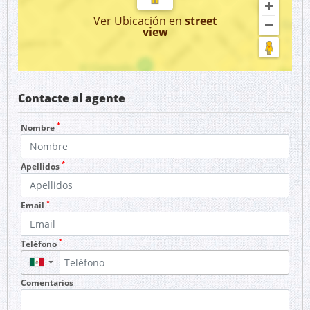
Ver Ubicación
en
street
view
Contacte al agente
*
Nombre
*
Apellidos
*
Email
*
Teléfono
▼
Comentarios