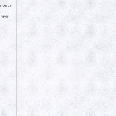
a cerca
vivir,