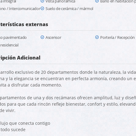
a integral
Vista panorámica
Baño en habitación p
ono / Intercomunicador
Suelo de cerámica / mármol
terísticas externas
so pavimentado
Ascensor
Portería / Recepción
residencial
ipción Adicional
arrollo exclusivo de 20 departamentos donde la naturaleza, la vida
a y la elegancia se encuentran en perfecta armonía, creando un 
vita a disfrutar cada momento.
partamentos de una y dos recámaras ofrecen amplitud, luz y diseñ
os para que cada rincón refleje bienestar, confort y estilo, elevand
e vivir.
 lujo que conecta contigo
todo sucede