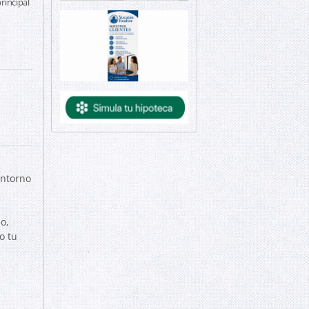
rincipal
entorno
o,
o tu