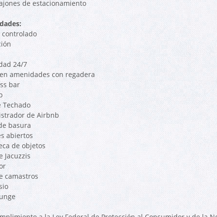
cajones de estacionamiento
dades:
 controlado
ión
dad 24/7
en amenidades con regadera
ss bar
p
e Techado
strador de Airbnb
de basura
es abiertos
teca de objetos
e Jacuzzis
or
e camastros
sio
ounge
mplimiento a la Ley Federal de Protección al Consumidor y de la 