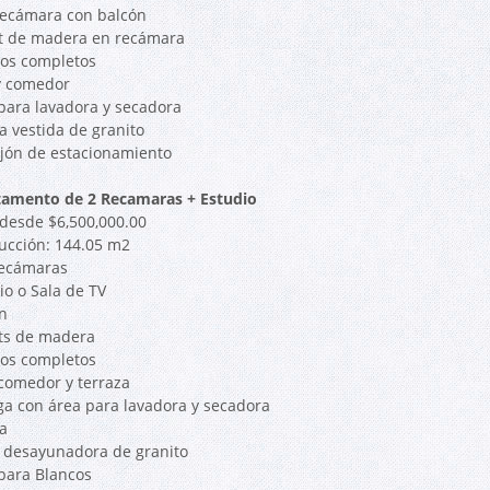
recámara con balcón
et de madera en recámara
ños completos
 y comedor
 para lavadora y secadora
a vestida de granito
ajón de estacionamiento
amento de 2 Recamaras + Estudio
 desde $6,500,000.00
ucción: 144.05 m2
recámaras
io o Sala de TV
n
ets de madera
ños completos
 comedor y terraza
ga con área para lavadora y secadora
a
a desayunadora de granito
 para Blancos