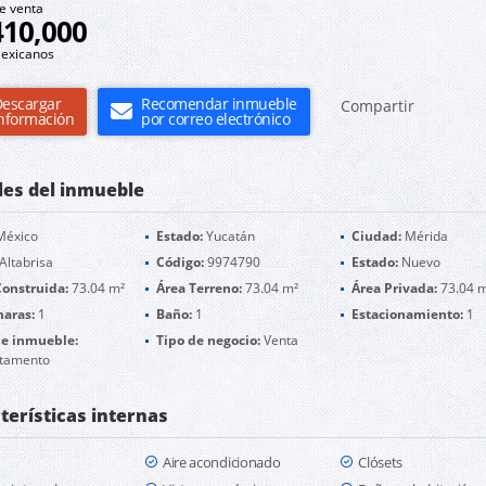
e venta
410,000
exicanos
escargar
Recomendar inmueble
Compartir
nformación
por correo electrónico
les del inmueble
éxico
Estado:
Yucatán
Ciudad:
Mérida
Altabrisa
Código:
9974790
Estado:
Nuevo
Construida:
73.04 m²
Área Terreno:
73.04 m²
Área Privada:
73.04 
aras:
1
Baño:
1
Estacionamiento:
1
de inmueble:
Tipo de negocio:
Venta
tamento
terísticas internas
Aire acondicionado
Clósets