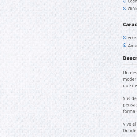
Cocin
Citóf
Carac
Acce
Zona 
Descr
Un des
modern
que in
Sus de
pensad
forma d
Vive el
Donde 