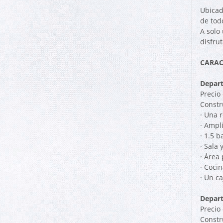
Ubicad
de tod
A solo
disfrut
CARAC
Depar
Precio
Constr
· Una 
· Ampli
· 1.5 b
· Sala
· Área
· Cocin
· Un c
Depar
Precio
Constr