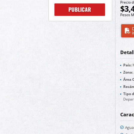
Precio d
$3,
Pesos M
D
i
Detal
País:
M
Zona:
Área 
Recám
Tipo 
Depar
Carac
Agua