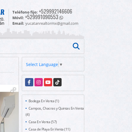
AR
+529992146606
Teléfono fijo:
+529991090553
Móvil:
20.
tán
Email:
yucatanrealtormx@gmail.com
Select Language
▼
Facebook
Instagram
YouTube
TikTok
Bodega En Venta (1)
Campos, Chacras y Quintas En Venta
(4)
Casa En Venta (57)
Casa de Playa En Venta (11)