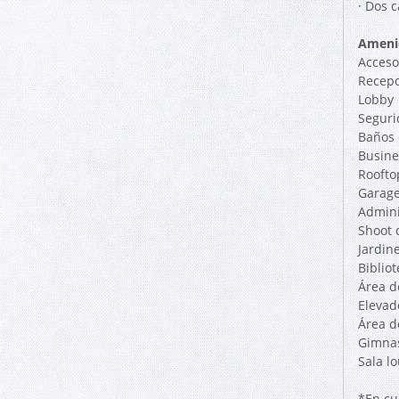
· Dos 
Ameni
Acceso
Recepc
Lobby
Seguri
Baños 
Busine
Roofto
Garag
Admini
Shoot 
Jardin
Biblio
Área d
Elevad
Área d
Gimna
Sala l
*En cu