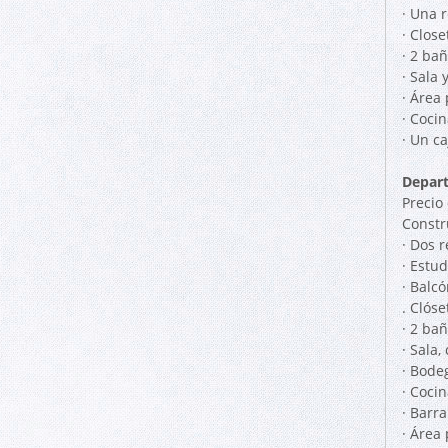
· Una 
· Clos
· 2 ba
· Sala
· Área
· Cocin
· Un c
Depart
Precio
Constr
· Dos 
· Estud
· Balcó
. Clós
· 2 ba
· Sala,
· Bode
· Cocin
· Barr
· Área