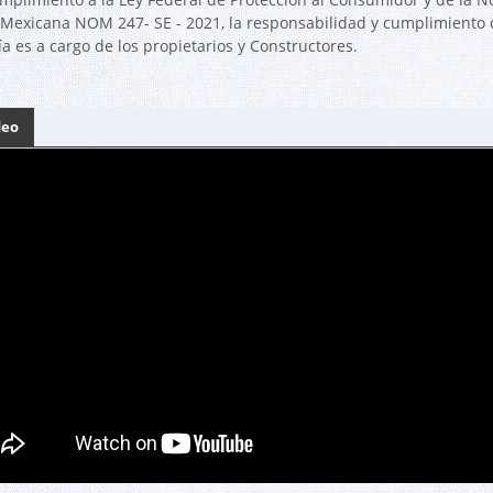
l Mexicana NOM 247- SE - 2021, la responsabilidad y cumplimiento 
a es a cargo de los propietarios y Constructores.
deo