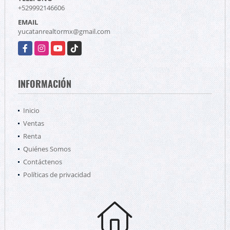
+529992146606
EMAIL
yucatanrealtormx@gmail.com
Facebook
Instagram
YouTube
TikTok
INFORMACIÓN
Inicio
Ventas
Renta
Quiénes Somos
Contáctenos
Políticas de privacidad