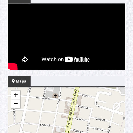
Mapa
+
−