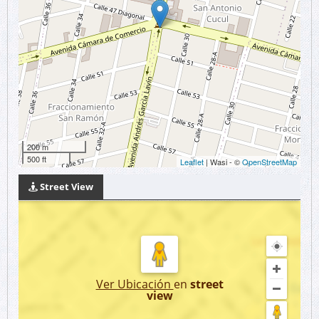
200 m
500 ft
Leaflet
| Wasi - ©
OpenStreetMap
Street View
Ver Ubicación
en
street
view