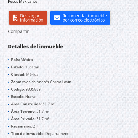
Pesos Mexicanos
Descargar
Recomendar inmueble
información
por correo electrónico
Compartir
Detalles del inmueble
País:
México
Estado:
Yucatán
Ciudad:
Mérida
Zona:
Avenida Andrés García Lavín
Código:
9835889
Estado:
Nuevo
Área Construida:
51.7 m²
Área Terreno:
51.7 m²
Área Privada:
51.7 m²
Recámaras:
2
Tipo de inmueble:
Departamento