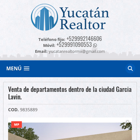
+529992146606
Teléfono fijo:
+529991090553
Móvil:
Email:
yucatanrealtormx@gmail.com
MENÚ
Venta de departamentos dentro de la ciudad Garcia
Lavin.
COD.
9835889
MP