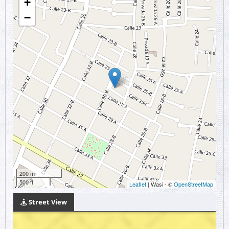
+
−
200 m
500 ft
Leaflet
| Wasi - ©
OpenStreetMap
Street View