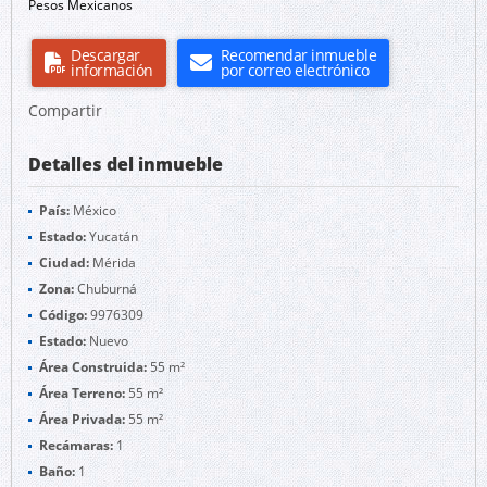
Pesos Mexicanos
Descargar
Recomendar inmueble
información
por correo electrónico
Compartir
Detalles del inmueble
País:
México
Estado:
Yucatán
Ciudad:
Mérida
Zona:
Chuburná
Código:
9976309
Estado:
Nuevo
Área Construida:
55 m²
Área Terreno:
55 m²
Área Privada:
55 m²
Recámaras:
1
Baño:
1