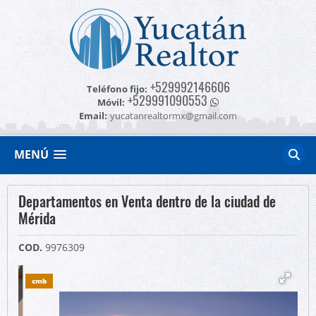
+529992146606
Teléfono fijo:
+529991090553
Móvil:
Email:
yucatanrealtormx@gmail.com
MENÚ
Departamentos en Venta dentro de la ciudad de
Mérida
COD.
9976309
cmb