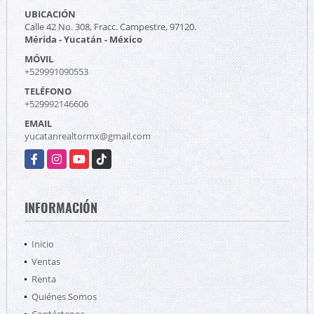
UBICACIÓN
Calle 42 No. 308, Fracc. Campestre, 97120.
Mérida - Yucatán - México
MÓVIL
+529991090553
TELÉFONO
+529992146606
EMAIL
yucatanrealtormx@gmail.com
Facebook
Instagram
YouTube
TikTok
INFORMACIÓN
Inicio
Ventas
Renta
Quiénes Somos
Contáctenos