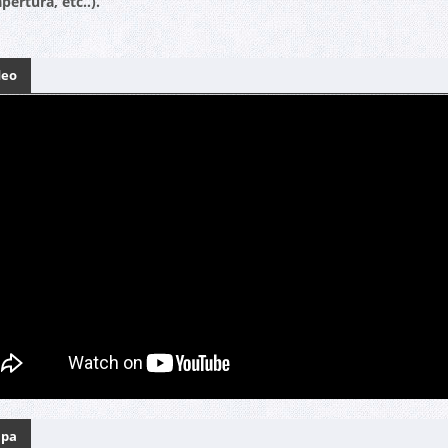
pertura, etc..).
deo
pa