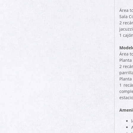
Área t
Sala C
2 recá
jacuzz
1 cajó
Model
Área t
Planta 
2 recá
parrill
Planta 
1 recá
comple
estaci
Ameni