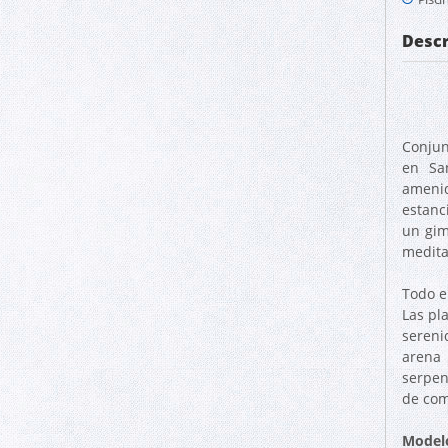
Descr
Conjun
en San
amenid
estanc
un gim
medita
Todo e
Las pl
sereni
arena 
serpen
de com
Modelo