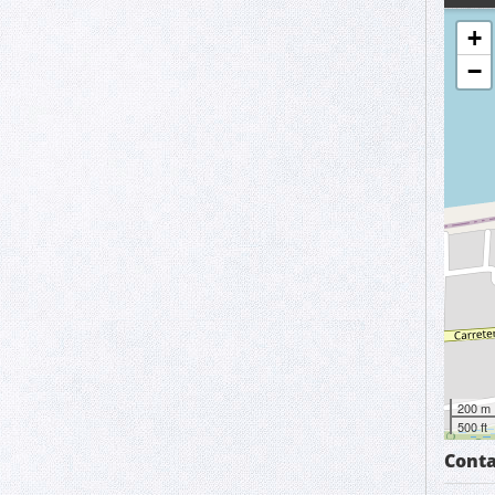
+
−
200 m
500 ft
Conta