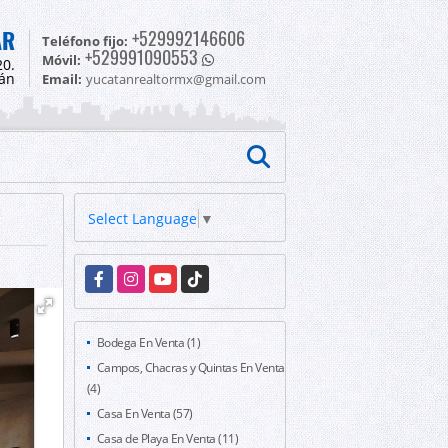
AR
+529992146606
Teléfono fijo:
+529991090553
Móvil:
20.
tán
Email:
yucatanrealtormx@gmail.com
Select Language
▼
Facebook
Instagram
YouTube
TikTok
Bodega En Venta (1)
Campos, Chacras y Quintas En Venta
(4)
Casa En Venta (57)
Casa de Playa En Venta (11)