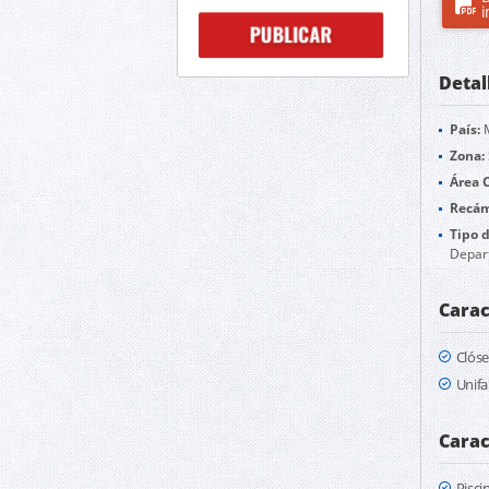
i
Detal
País:
M
Zona:
Área 
Recám
Tipo 
Depar
Carac
Clóse
Unifa
Carac
Pisci