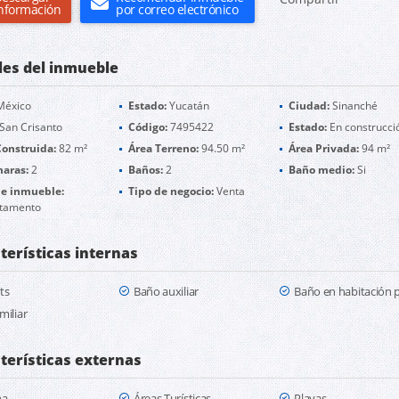
nformación
por correo electrónico
les del inmueble
éxico
Estado:
Yucatán
Ciudad:
Sinanché
San Crisanto
Código:
7495422
Estado:
En construcci
Construida:
82 m²
Área Terreno:
94.50 m²
Área Privada:
94 m²
aras:
2
Baños:
2
Baño medio:
Si
de inmueble:
Tipo de negocio:
Venta
tamento
terísticas internas
ts
Baño auxiliar
Baño en habitación p
miliar
terísticas externas
na
Áreas Turísticas
Playas