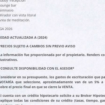
Lobby -recepción
Lounge bar
Gimnasio
irador con vista litoral
Área de meditación.
GA 2026
EDAD ACTUALIZADA A (2024)
PRECIOS SUJETO A CAMBIOS SIN PREVIO AVISO
La información fue proporcionada por el propietario, Renders co
lustrativos.
*CONSULTE DISPONIBILIDAD CON EL ASESOR*
Considerar en su presupuesto, los gastos de escrituración que pa
NOTARÍA que seleccione, aproximadamente van de un 5% a
sobre el precio final en que se cierre la VENTA.
Si cuenta con un crédito hipotecario solicite a su Broker Hipotec
explique todas las condiciones de su crédito (tasas, tiempo, ga