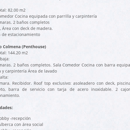
otal: 82.00 m2
omedor Cocina equipada con parrilla y carpintería
maras. 2 baños completos
i, Área con deck de madera.
n de estacionamiento
o Colmena (Penthouse)
otal: 144.20 m2
baja:
maras. 2 baños completos. Sala Comedor Cocina con barra equip
a y carpintería Área de lavado
alta:
mara. Recibidor. Roof top exclusivo: asoleadero con deck, piscin
to, barra de servicio con tarja de acero inoxidable. 2 caj
onamiento.
dades:
lobby -recepción
Alberca con área social