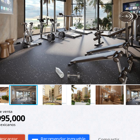
e venta
995,000
exicanos
escargar
Recomendar inmueble
Compartir