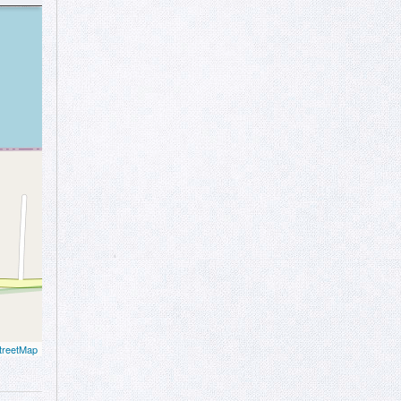
treetMap