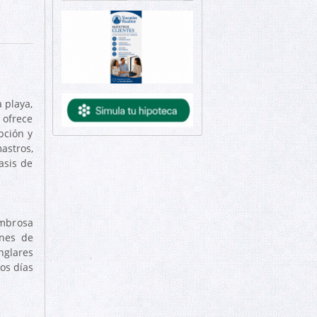
 playa,
 ofrece
pción y
astros,
asis de
ombrosa
ones de
nglares
os días