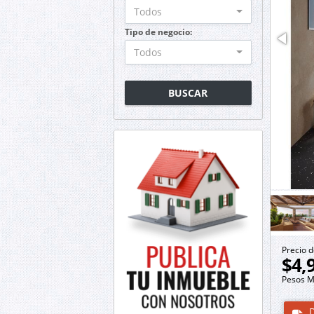
Todos
Tipo de negocio:
Todos
BUSCAR
Precio d
$4,
Pesos M
D