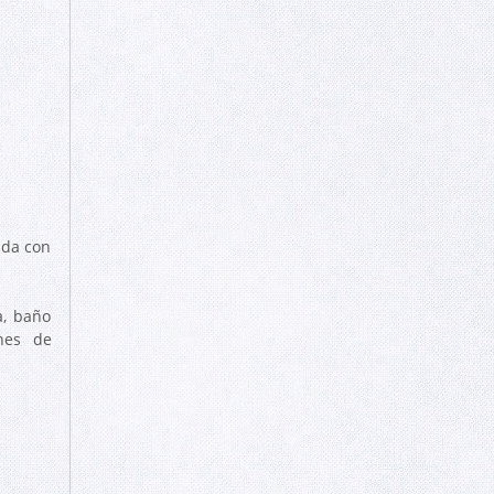
ada con
a, baño
ones de