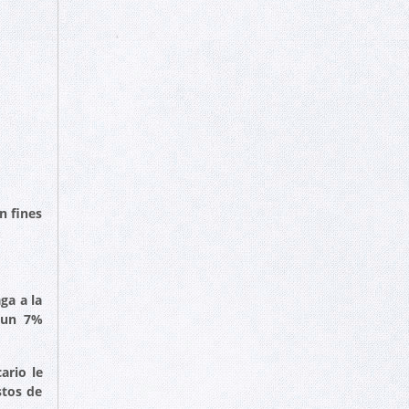
n fines
ga a la
 un 7%
ario le
stos de