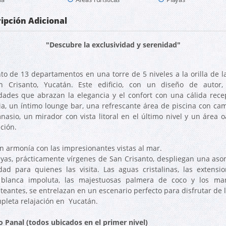
ipción Adicional
"Descubre la exclusividad y serenidad"
to de 13 departamentos en una torre de 5 niveles a la orilla de la
 Crisanto, Yucatán. Este edificio, con un diseño de autor,
ades que abrazan la elegancia y el confort con una cálida rece
ia, un íntimo lounge bar, una refrescante área de piscina con cam
nasio, un mirador con vista litoral en el último nivel y un área o
ción.
n armonía con las impresionantes vistas al mar.
ayas, prácticamente vírgenes de San Crisanto, despliegan una as
dad para quienes las visita. Las aguas cristalinas, las extensi
blanca impoluta, las majestuosas palmera de coco y los ma
teantes, se entrelazan en un escenario perfecto para disfrutar de l
pleta relajación en Yucatán.
 Panal (todos ubicados en el primer nivel)