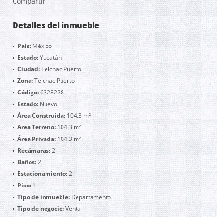
Compartir
Detalles del inmueble
País:
México
Estado:
Yucatán
Ciudad:
Telchac Puerto
Zona:
Telchac Puerto
Código:
6328228
Estado:
Nuevo
Área Construida:
104.3 m²
Área Terreno:
104.3 m²
Área Privada:
104.3 m²
Recámaras:
2
Baños:
2
Estacionamiento:
2
Piso:
1
Tipo de inmueble:
Departamento
Tipo de negocio:
Venta