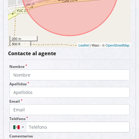
200 m
500 ft
Leaflet
| Wasi - ©
OpenStreetMap
Contacte al agente
*
Nombre
*
Apellidos
*
Email
*
Teléfono
▼
Comentarios