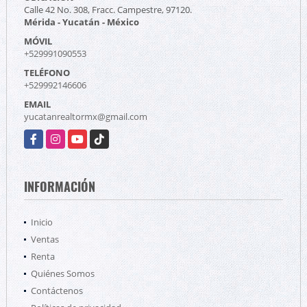
Calle 42 No. 308, Fracc. Campestre, 97120.
Mérida - Yucatán - México
MÓVIL
+529991090553
TELÉFONO
+529992146606
EMAIL
yucatanrealtormx@gmail.com
Facebook
Instagram
YouTube
TikTok
INFORMACIÓN
Inicio
Ventas
Renta
Quiénes Somos
Contáctenos