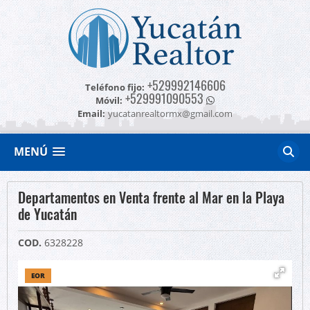
+529992146606
Teléfono fijo:
+529991090553
Móvil:
Email:
yucatanrealtormx@gmail.com
MENÚ
Departamentos en Venta frente al Mar en la Playa
de Yucatán
COD.
6328228
EOR