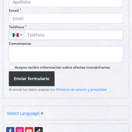
*
Email
*
Teléfono
▼
Comentarios
Acepto recibir información sobre ofertas inmobiliarias
Enviar formulario
Al enviar tus datos aceptas los
Términos de servicio y privacidad
Select Language
▼
Facebook
Instagram
YouTube
TikTok