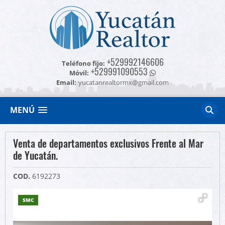
+529992146606
Teléfono fijo:
+529991090553
Móvil:
Email:
yucatanrealtormx@gmail.com
MENÚ
Venta de departamentos exclusivos Frente al Mar
de Yucatán.
COD.
6192273
SMC