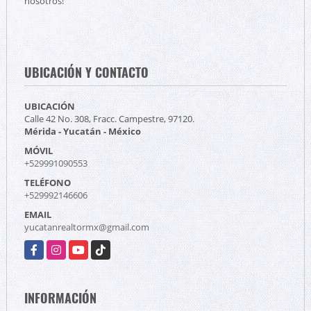
nosotros!
UBICACIÓN Y CONTACTO
UBICACIÓN
Calle 42 No. 308, Fracc. Campestre, 97120.
Mérida - Yucatán - México
MÓVIL
+529991090553
TELÉFONO
+529992146606
EMAIL
yucatanrealtormx@gmail.com
Facebook
Instagram
YouTube
TikTok
INFORMACIÓN