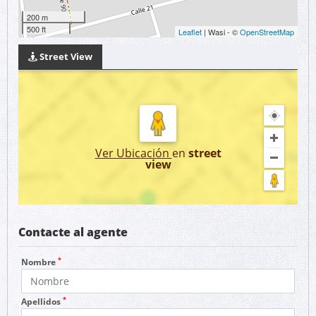
200 m
500 ft
Leaflet
| Wasi - ©
OpenStreetMap
Street View
Ver Ubicación
en
street
view
Contacte al agente
*
Nombre
*
Apellidos