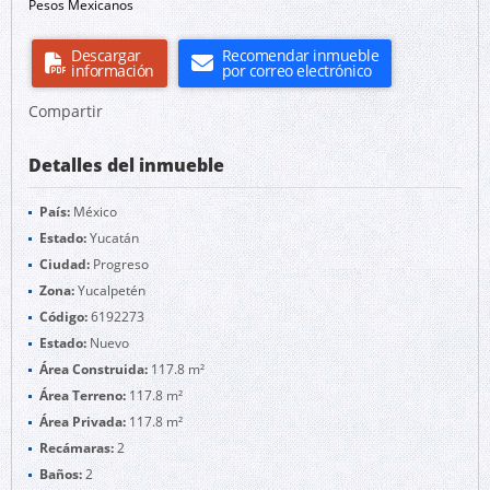
Pesos Mexicanos
Descargar
Recomendar inmueble
información
por correo electrónico
Compartir
Detalles del inmueble
País:
México
Estado:
Yucatán
Ciudad:
Progreso
Zona:
Yucalpetén
Código:
6192273
Estado:
Nuevo
Área Construida:
117.8 m²
Área Terreno:
117.8 m²
Área Privada:
117.8 m²
Recámaras:
2
Baños:
2