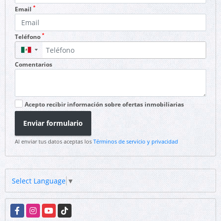
*
Email
*
Teléfono
▼
Comentarios
Acepto recibir información sobre ofertas inmobiliarias
Enviar formulario
Al enviar tus datos aceptas los
Términos de servicio y privacidad
Select Language
▼
Facebook
Instagram
YouTube
TikTok