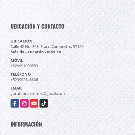
UBICACIÓN Y CONTACTO
UBICACIÓN
Calle 42 No. 308, Fracc. Campestre, 97120.
Mérida - Yucatán - México
MÓVIL
+529991090553
TELÉFONO
+529992146606
EMAIL
yucatanrealtormx@gmail.com
Facebook
Instagram
YouTube
TikTok
INFORMACIÓN