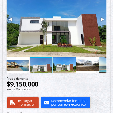
Precio de venta
$9,150,000
Pesos Mexicanos
Descargar
Recomendar inmueble
información
por correo electrónico