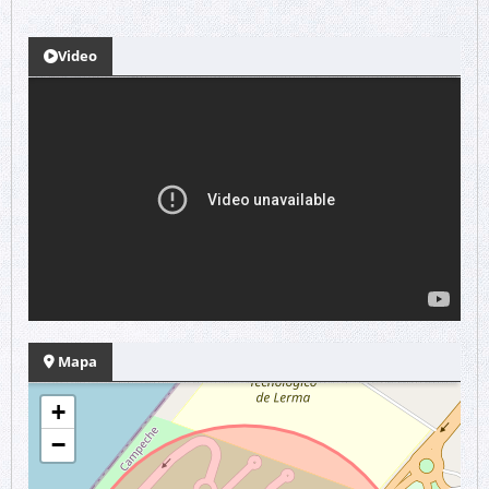
Video
Mapa
+
−