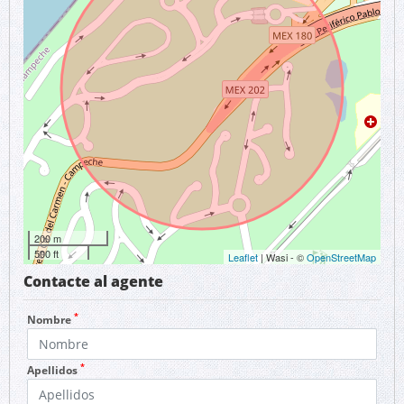
200 m
500 ft
Leaflet
| Wasi - ©
OpenStreetMap
Contacte al agente
*
Nombre
*
Apellidos