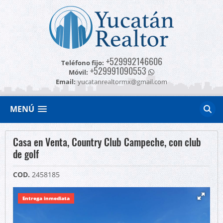
+529992146606
Teléfono fijo:
+529991090553
Móvil:
Email:
yucatanrealtormx@gmail.com
MENÚ
Casa en Venta, Country Club Campeche, con club
de golf
COD.
2458185
Entrega inmediata