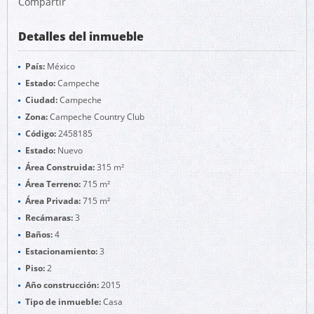
Compartir
Detalles del inmueble
País:
México
Estado:
Campeche
Ciudad:
Campeche
Zona:
Campeche Country Club
Código:
2458185
Estado:
Nuevo
Área Construida:
315 m²
Área Terreno:
715 m²
Área Privada:
715 m²
Recámaras:
3
Baños:
4
Estacionamiento:
3
Piso:
2
Año construcción:
2015
Tipo de inmueble:
Casa