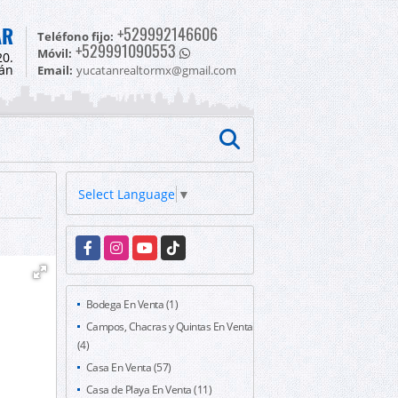
AR
+529992146606
Teléfono fijo:
+529991090553
Móvil:
20.
tán
Email:
yucatanrealtormx@gmail.com
Select Language
▼
Facebook
Instagram
YouTube
TikTok
Bodega En Venta (1)
Campos, Chacras y Quintas En Venta
(4)
Casa En Venta (57)
Casa de Playa En Venta (11)