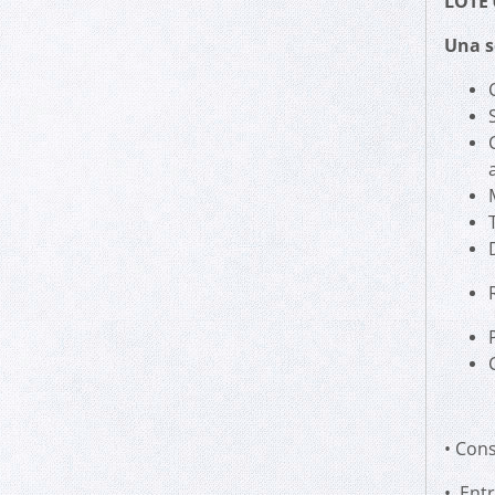
LOTE 
Una s
• Cons
• Entr