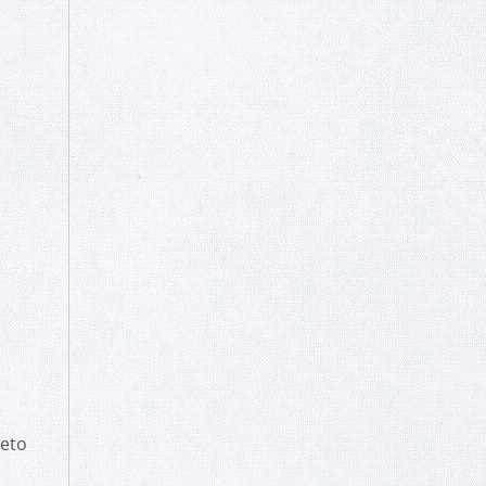
.
leto