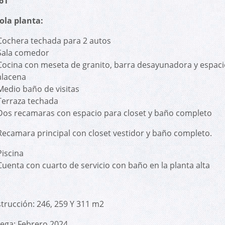
61
ola planta:
Cochera techada para 2 autos
Sala comedor
Cocina con meseta de granito, barra desayunadora y espaci
alacena
Medio baño de visitas
Terraza techada
Dos recamaras con espacio para closet y baño completo
Recamara principal con closet vestidor y baño completo.
Piscina
Cuenta con cuarto de servicio con baño en la planta alta
trucción: 246, 259 Y 311 m2
ega: Febrero 2024.