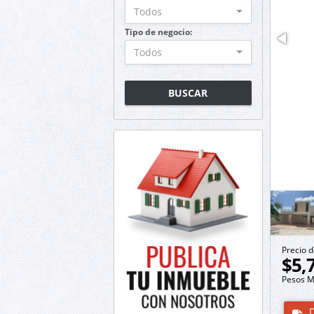
Todos
Tipo de negocio:
Todos
BUSCAR
Precio d
$5,
Pesos M
D