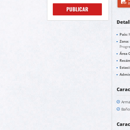
i
Detal
País:
M
Zona:
Progr
Área 
Recám
Estac
Admin
Carac
Arma
Baño 
Carac