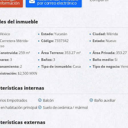
nformación
por correo electrónico
les del inmueble
éxico
Estado:
Yucatán
Ciudad:
Mérida
Carretera Mérida-
Código:
7337342
Estado:
Nuevo
eso
Construida:
259 m²
Área Terreno:
353.27 m²
Área Privada:
353.27
aras:
3
Baños:
3
Baño medio:
Si
ionamiento:
2
Tipo de inmueble:
Casa
Tipo de negocio:
Ven
istración:
$2,500 MXN
terísticas internas
rios Empotrados
Balcón
Baño auxiliar
en habitación principal
Suelo de cerámica / mármol
terísticas externas