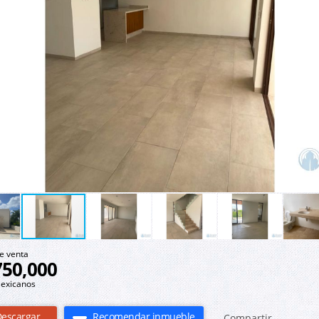
e venta
750,000
exicanos
escargar
Recomendar inmueble
Compartir