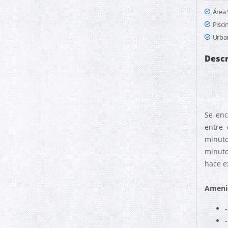
Área 
Pisci
Urban
Descr
Se enc
entre 
minuto
minuto
hace e
Ameni