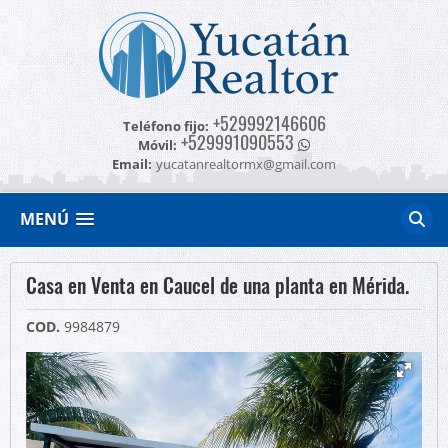
+529992146606
Teléfono fijo:
+529991090553
Móvil:
Email:
yucatanrealtormx@gmail.com
MENÚ
Casa en Venta en Caucel de una planta en Mérida.
COD.
9984879