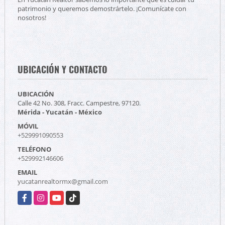
patrimonio y queremos demostrártelo. ¡Comunícate con
nosotros!
UBICACIÓN Y CONTACTO
UBICACIÓN
Calle 42 No. 308, Fracc. Campestre, 97120.
Mérida - Yucatán - México
MÓVIL
+529991090553
TELÉFONO
+529992146606
EMAIL
yucatanrealtormx@gmail.com
Facebook
Instagram
YouTube
TikTok