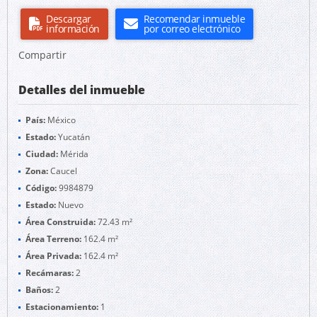
Descargar
Recomendar inmueble
información
por correo electrónico
Compartir
Detalles del inmueble
País:
México
Estado:
Yucatán
Ciudad:
Mérida
Zona:
Caucel
Código:
9984879
Estado:
Nuevo
Área Construida:
72.43 m²
Área Terreno:
162.4 m²
Área Privada:
162.4 m²
Recámaras:
2
Baños:
2
Estacionamiento:
1