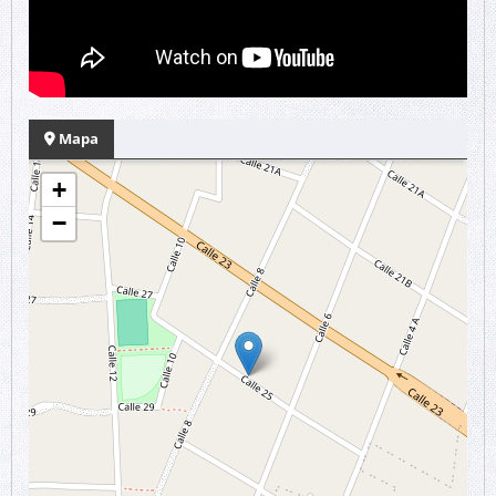
Mapa
+
−