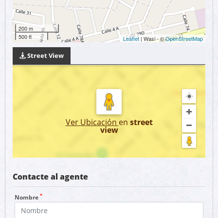
200 m
500 ft
Leaflet
| Wasi - ©
OpenStreetMap
Street View
Ver Ubicación
en
street
view
Contacte al agente
*
Nombre