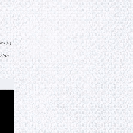
ará en
e
cido