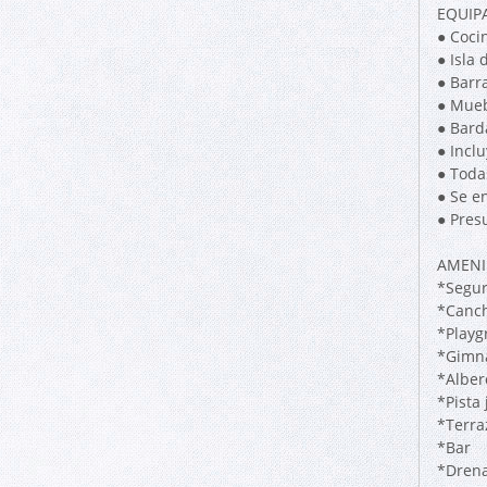
EQUIP
● Coci
● Isla
● Barr
● Mueb
● Bard
● Incl
● Toda
● Se e
● Pres
AMENI
*Segur
*Canch
*Playg
*Gimn
*Alber
*Pista 
*Terra
*Bar
*Drena