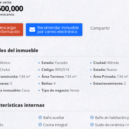
e venta
600,000
exicanos
escargar
Recomendar inmueble
Compartir
nformación
por correo electrónico
les del inmueble
éxico
Estado:
Yucatán
Ciudad:
Mérida
Cholul
Código:
9992514
Estado:
Nuevo
Construida:
134 m²
Área Terreno:
134 m²
Área Privada:
134 m²
aras:
3
Baños:
4
Estacionamiento:
2
de inmueble:
Casa
Tipo de negocio:
Venta
terísticas internas
Baño auxiliar
Baño en habitación p
ts
Cocina integral
Suelo de cerámica /