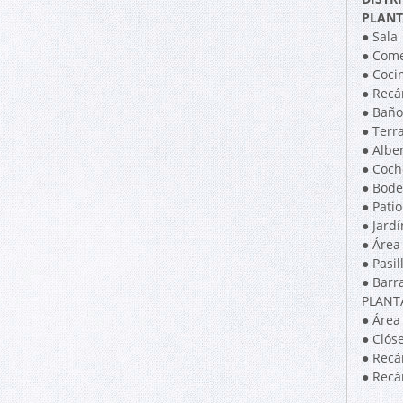
PLANT
● Sala
● Come
● Coci
● Recá
● Baño
● Terra
● Albe
● Coch
● Bode
● Patio
● Jardí
● Área
● Pasil
● Barr
PLANTA
● Área
● Clós
● Recá
● Recá