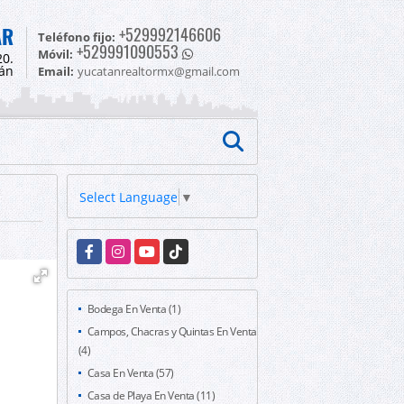
AR
+529992146606
Teléfono fijo:
+529991090553
Móvil:
20.
tán
Email:
yucatanrealtormx@gmail.com
Select Language
▼
Facebook
Instagram
YouTube
TikTok
Bodega En Venta (1)
Campos, Chacras y Quintas En Venta
(4)
Casa En Venta (57)
Casa de Playa En Venta (11)