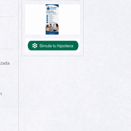
izada
n