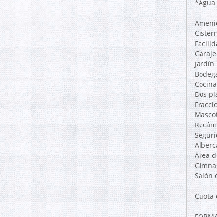
*Agua 
Ameni
Cister
Facili
Garaje
Jardín
Bodeg
Cocina
Dos pl
Fracci
Mascot
Recáma
Seguri
Alberc
Área d
Gimna
Salón 
Cuota 
FORMA