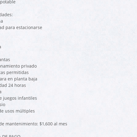
potable
dades:
na
dad para estacionarse
a
antas
onamiento privado
as permitidas
ra en planta baja
dad 24 horas
a
e juegos infantiles
sio
de usos múltiples
de mantenimiento: $1,600 al mes
 DE PAGO