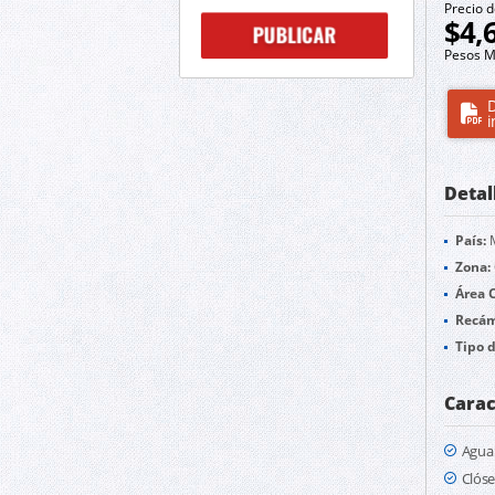
Precio d
$4,
Pesos M
D
i
Detal
País:
M
Zona:
Área 
Recám
Tipo 
Carac
Agua
Clóse