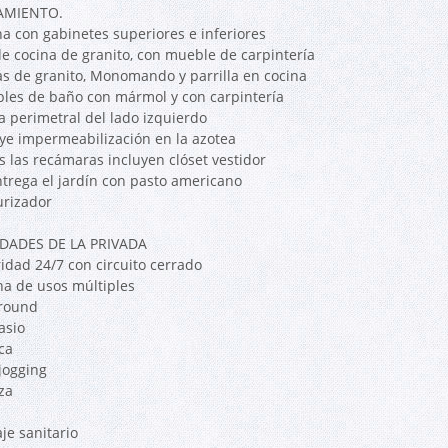
AMIENTO.
na con gabinetes superiores e inferiores
 de cocina de granito, con mueble de carpintería
as de granito, Monomando y parrilla en cocina
les de baño con mármol y con carpintería
a perimetral del lado izquierdo
uye impermeabilización en la azotea
s las recámaras incluyen clóset vestidor
ntrega el jardín con pasto americano
urizador
DADES DE LA PRIVADA
idad 24/7 con circuito cerrado
a de usos múltiples
round
asio
ca
jogging
za
je sanitario