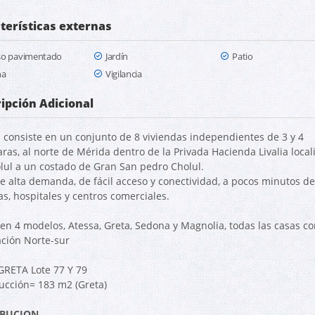
terísticas externas
so pavimentado
Jardín
Patio
na
Vigilancia
ipción Adicional
 consiste en un conjunto de 8 viviendas independientes de 3 y 4
ras, al norte de Mérida dentro de la Privada Hacienda Livalia local
lul a un costado de Gran San pedro Cholul.
e alta demanda, de fácil acceso y conectividad, a pocos minutos de
as, hospitales y centros comerciales.
nen 4 modelos, Atessa, Greta, Sedona y Magnolia, todas las casas co
ación Norte-sur
RETA Lote 77 Y 79
ucción= 183 m2 (Greta)
IBUCION.