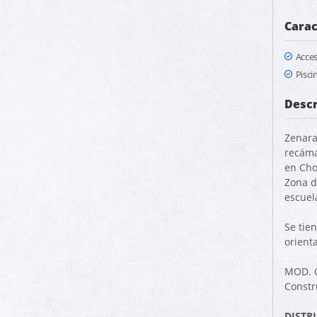
Carac
Acce
Pisci
Descr
Zenara
recáma
en Cho
Zona d
escuel
Se tie
orient
MOD. G
Constr
DISTR