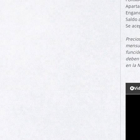
Aparta
Engan
Saldo 
Se ace
Precios
mensua
funció
deben 
en la 
Vi