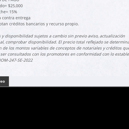
do= $25,000
che= 15%
a contra entrega
ptan créditos bancarios y recurso propio.
 y disponibilidad sujetos a cambio sin previo aviso, actualización
l, comprobar disponibilidad. El precio total reflejado se determin
n de los montos variables de conceptos de notariales y créditos qu
ser consultados con los promotores en conformidad con lo estable
NOM-247-SE-2022
deo