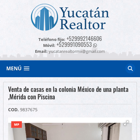
+529992146606
Teléfono fijo:
+529991090553
Móvil:
Email:
yucatanrealtormx@gmail.com
MENÚ
Venta de casas en la colonia México de una planta
,Mérida con Piscina
COD.
9837675
MP