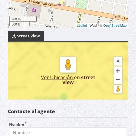
200 m
500 ft
Leaflet
| Wasi - ©
OpenStreetMap
Street View
Ver Ubicación
en
street
view
Contacte al agente
*
Nombre