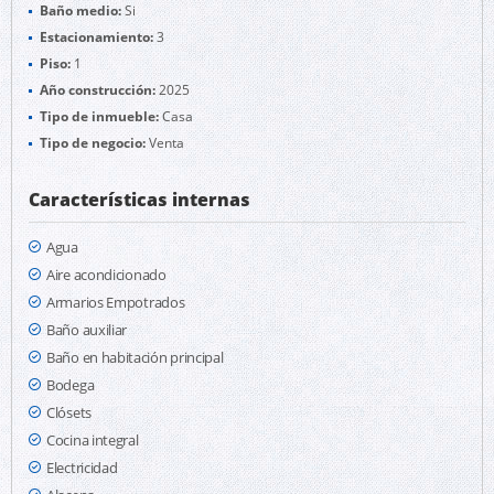
Baño medio:
Si
Estacionamiento:
3
Piso:
1
Año construcción:
2025
Tipo de inmueble:
Casa
Tipo de negocio:
Venta
Características internas
Agua
Aire acondicionado
Armarios Empotrados
Baño auxiliar
Baño en habitación principal
Bodega
Clósets
Cocina integral
Electricidad