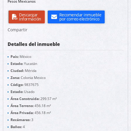
Pesos Mexicanos
Descargar
Recomendar inmueble
información
por correo electrónico
Compartir
Detalles del inmueble
País:
México
Estado:
Yucatán
Ciudad:
Mérida
Zona:
Colonia Mexico
Código:
9837675
Estado:
Usado
Área Construida:
299.57 m²
Área Terreno:
456.18 m²
Área Privada:
456.18 m²
Recámaras:
3
Baños:
4