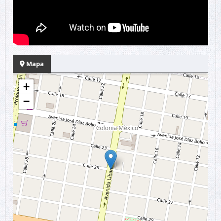
Mapa
+
−