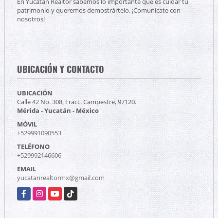
En Yucatán Realtor sabemos lo importante que es cuidar tu
patrimonio y queremos demostrártelo. ¡Comunícate con
nosotros!
UBICACIÓN Y CONTACTO
UBICACIÓN
Calle 42 No. 308, Fracc. Campestre, 97120.
Mérida - Yucatán - México
MÓVIL
+529991090553
TELÉFONO
+529992146606
EMAIL
yucatanrealtormx@gmail.com
Facebook
Instagram
YouTube
TikTok