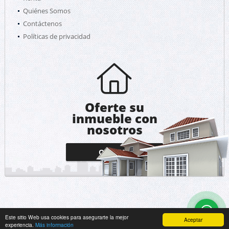
Quiénes Somos
Contáctenos
Políticas de privacidad
Oferte su
inmueble con
nosotros
OFERTAR
Este sitio Web usa cookies para asegurarte la mejor
Aceptar
experiencia.
Más información