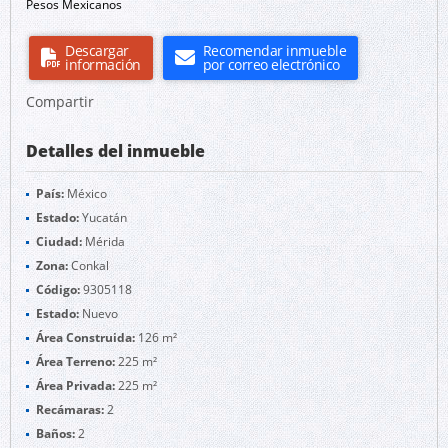
Pesos Mexicanos
Descargar
Recomendar inmueble
información
por correo electrónico
Compartir
Detalles del inmueble
País:
México
Estado:
Yucatán
Ciudad:
Mérida
Zona:
Conkal
Código:
9305118
Estado:
Nuevo
Área Construida:
126 m²
Área Terreno:
225 m²
Área Privada:
225 m²
Recámaras:
2
Baños:
2