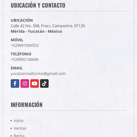
UBICACIÓN Y CONTACTO
UBICACIÓN
Calle 42 No. 308, Fracc. Campestre, 97120.
Mérida - Yucatán - México
MÓVIL
+529991090553
TELÉFONO
+529992146606
EMAIL
yucatanrealtormx@gmail.com
Facebook
Instagram
YouTube
TikTok
INFORMACIÓN
Inicio
Ventas
Renta