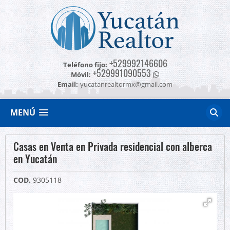
+529992146606
Teléfono fijo:
+529991090553
Móvil:
Email:
yucatanrealtormx@gmail.com
MENÚ
Casas en Venta en Privada residencial con alberca
en Yucatán
COD.
9305118