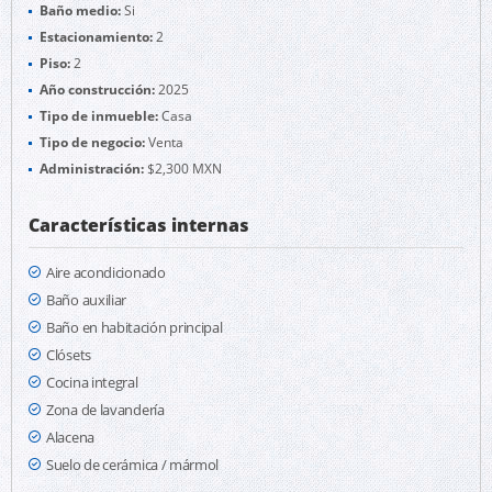
Baño medio:
Si
Estacionamiento:
2
Piso:
2
Año construcción:
2025
Tipo de inmueble:
Casa
Tipo de negocio:
Venta
Administración:
$2,300 MXN
Características internas
Aire acondicionado
Baño auxiliar
Baño en habitación principal
Clósets
Cocina integral
Zona de lavandería
Alacena
Suelo de cerámica / mármol