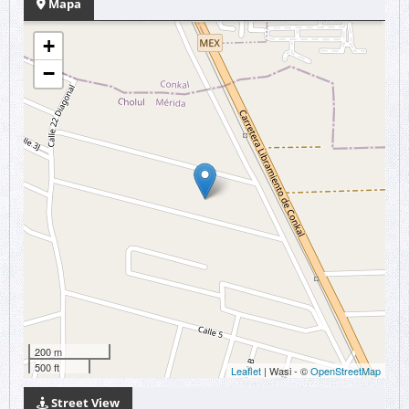
Mapa
+
−
200 m
500 ft
Leaflet
| Wasi - ©
OpenStreetMap
Street View