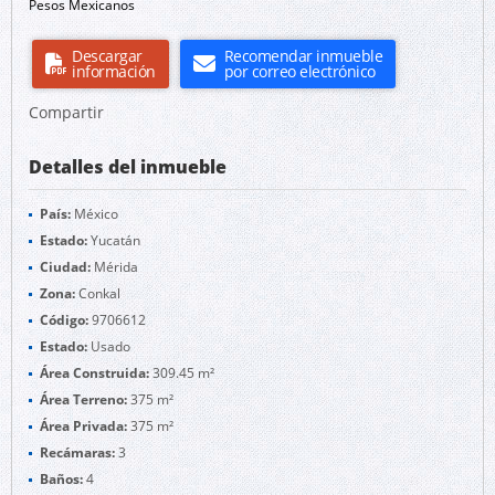
Pesos Mexicanos
Descargar
Recomendar inmueble
información
por correo electrónico
Compartir
Detalles del inmueble
País:
México
Estado:
Yucatán
Ciudad:
Mérida
Zona:
Conkal
Código:
9706612
Estado:
Usado
Área Construida:
309.45 m²
Área Terreno:
375 m²
Área Privada:
375 m²
Recámaras:
3
Baños:
4