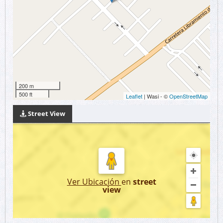
200 m
500 ft
Leaflet
| Wasi - ©
OpenStreetMap
Street View
Ver Ubicación
en
street
view