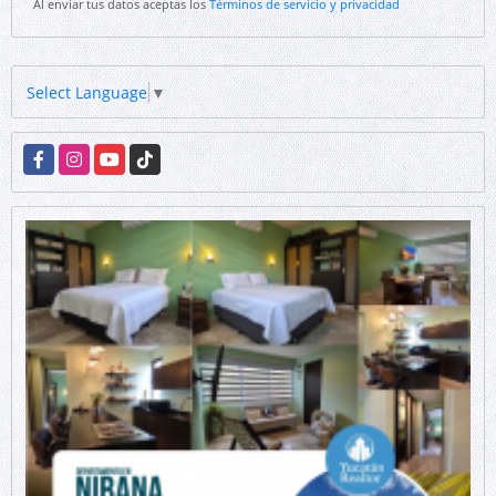
Al enviar tus datos aceptas los
Términos de servicio y privacidad
Select Language
▼
Facebook
Instagram
YouTube
TikTok