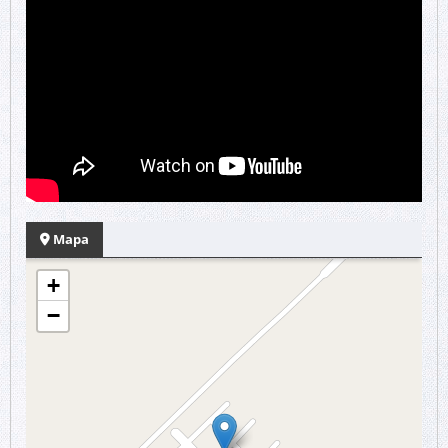
Mapa
+
−