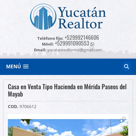
+529992146606
Teléfono fijo:
+529991090553
Móvil:
Email:
yucatanrealtormx@gmail.com
MENÚ
Casa en Venta Tipo Hacienda en Mérida Paseos del
Mayab
COD.
9706612