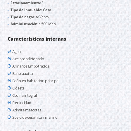
Estacionamiento:
3
Tipo de inmueble:
Casa
Tipo de negocio:
Venta
Administración:
$500 MXN
Características internas
Agua
Aire acondicionado
Armarios Empotrados
Baño auxiliar
Baño en habitación principal
Clósets
Cocina integral
Electricidad
Admite mascotas
Suelo de cerámica / mármol