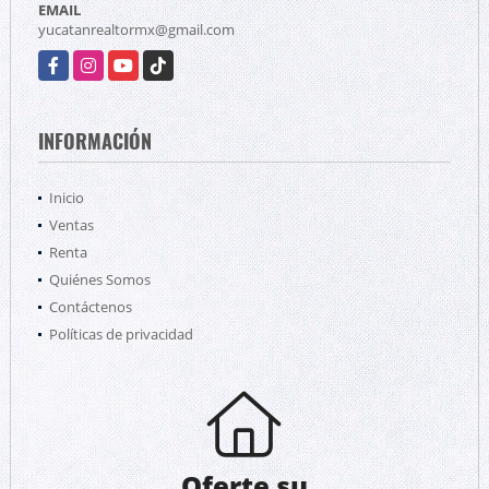
EMAIL
yucatanrealtormx@gmail.com
Facebook
Instagram
YouTube
TikTok
INFORMACIÓN
Inicio
Ventas
Renta
Quiénes Somos
Contáctenos
Políticas de privacidad
Oferte su