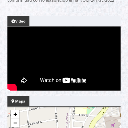
conformidad con lo establecido en la NOM-247-SE-2022
Video
Mapa
+
−