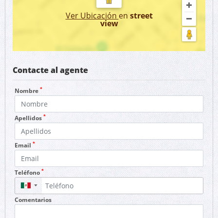
Ver Ubicación
en
street
view
Contacte al agente
*
Nombre
*
Apellidos
*
Email
*
Teléfono
▼
Comentarios