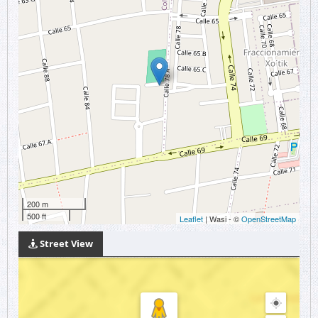
200 m
500 ft
Leaflet
| Wasi - ©
OpenStreetMap
Street View