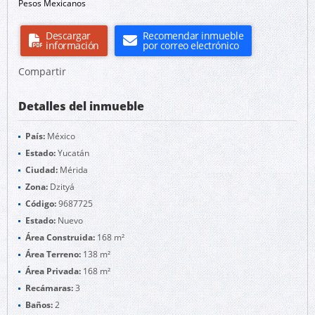
Pesos Mexicanos
Descargar
Recomendar inmueble
información
por correo electrónico
Compartir
Detalles del inmueble
País:
México
Estado:
Yucatán
Ciudad:
Mérida
Zona:
Dzityá
Código:
9687725
Estado:
Nuevo
Área Construida:
168 m²
Área Terreno:
138 m²
Área Privada:
168 m²
Recámaras:
3
Baños:
2