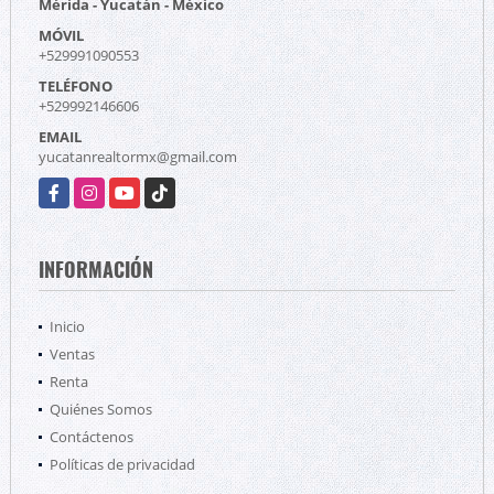
Mérida - Yucatán - México
MÓVIL
+529991090553
TELÉFONO
+529992146606
EMAIL
yucatanrealtormx@gmail.com
Facebook
Instagram
YouTube
TikTok
INFORMACIÓN
Inicio
Ventas
Renta
Quiénes Somos
Contáctenos
Políticas de privacidad