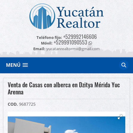
+529992146606
Teléfono fijo:
+529991090553
Móvil:
Email:
yucatanrealtormx@gmail.com
MENÚ
Venta de Casas con alberca en Dzitya Mérida Yuc
Arenna
COD.
9687725