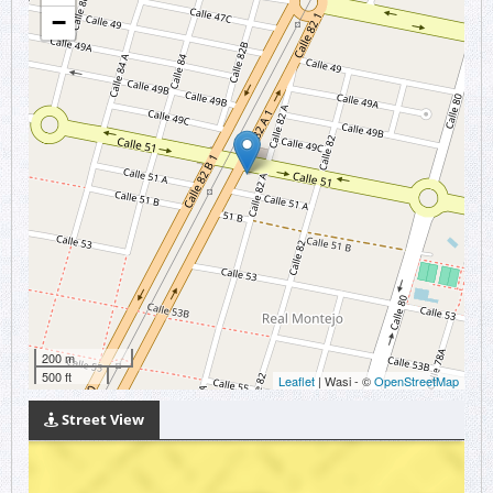
−
200 m
500 ft
Leaflet
| Wasi - ©
OpenStreetMap
Street View