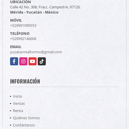
UBICACIÓN
Calle 42 No. 308, Fracc. Campestre, 97120.
Mérida - Yucatán - México
MÓVIL
+529991090553
TELÉFONO
+529992146606
EMAIL
yucatanrealtormx@gmail.com
Facebook
Instagram
YouTube
TikTok
INFORMACIÓN
Inicio
Ventas
Renta
Quiénes Somos
Contáctenos