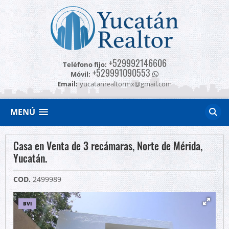
+529992146606
Teléfono fijo:
+529991090553
Móvil:
Email:
yucatanrealtormx@gmail.com
MENÚ
Casa en Venta de 3 recámaras, Norte de Mérida,
Yucatán.
COD.
2499989
BVI