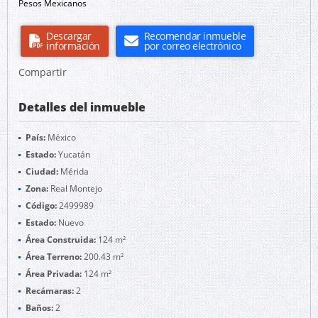
Pesos Mexicanos
Descargar
Recomendar inmueble
información
por correo electrónico
Compartir
Detalles del inmueble
País:
México
Estado:
Yucatán
Ciudad:
Mérida
Zona:
Real Montejo
Código:
2499989
Estado:
Nuevo
Área Construida:
124 m²
Área Terreno:
200.43 m²
Área Privada:
124 m²
Recámaras:
2
Baños:
2