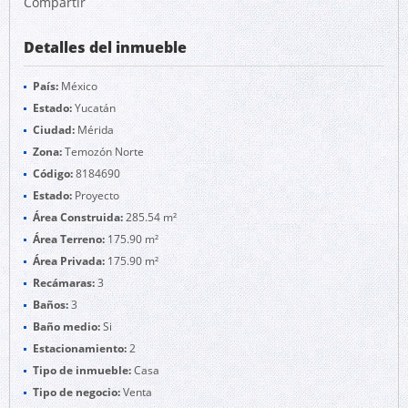
Compartir
Detalles del inmueble
País:
México
Estado:
Yucatán
Ciudad:
Mérida
Zona:
Temozón Norte
Código:
8184690
Estado:
Proyecto
Área Construida:
285.54 m²
Área Terreno:
175.90 m²
Área Privada:
175.90 m²
Recámaras:
3
Baños:
3
Baño medio:
Si
Estacionamiento:
2
Tipo de inmueble:
Casa
Tipo de negocio:
Venta