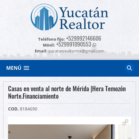
+529992146606
Teléfono fijo:
+529991090553
Móvil:
Email:
yucatanrealtormx@gmail.com
MENÚ
Casas en venta al norte de Mérida |Hera Temozón
Norte.Financiamiento
COD.
8184690