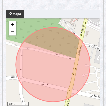
Mapa
+
−
200 m