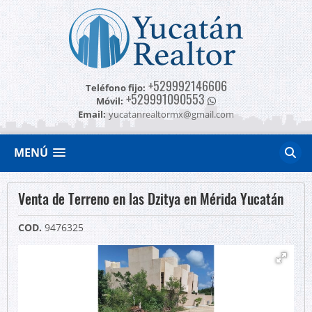
+529992146606
Teléfono fijo:
+529991090553
Móvil:
Email:
yucatanrealtormx@gmail.com
MENÚ
Venta de Terreno en las Dzitya en Mérida Yucatán
COD.
9476325