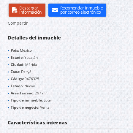
Descargar
Recomendar inmueble
información
por correo electrónico
Compartir
Detalles del inmueble
País:
México
Estado:
Yucatán
Ciudad:
Mérida
Zona:
Dzityá
Código:
9476325
Estado:
Nuevo
Área Terreno:
297 m²
Tipo de inmueble:
Lote
Tipo de negocio:
Venta
Características internas