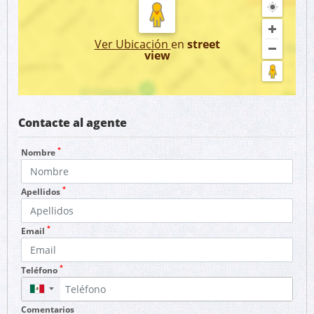
Ver Ubicación
en
street
view
Contacte al agente
*
Nombre
*
Apellidos
*
Email
*
Teléfono
▼
Comentarios