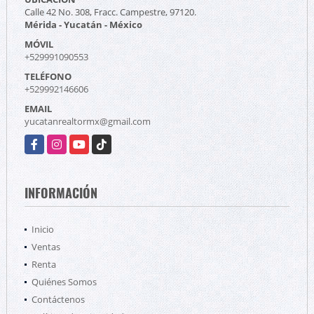
Calle 42 No. 308, Fracc. Campestre, 97120.
Mérida - Yucatán - México
MÓVIL
+529991090553
TELÉFONO
+529992146606
EMAIL
yucatanrealtormx@gmail.com
Facebook
Instagram
YouTube
TikTok
INFORMACIÓN
Inicio
Ventas
Renta
Quiénes Somos
Contáctenos