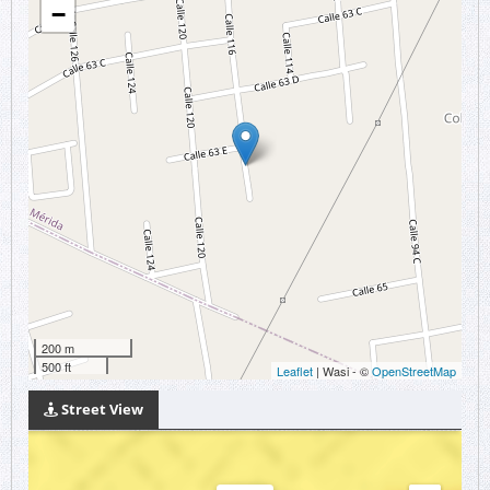
−
200 m
500 ft
Leaflet
| Wasi - ©
OpenStreetMap
Street View