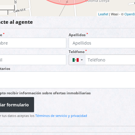
Leaflet
| Wasi - ©
OpenS
cte al agente
*
*
re
Apellidos
*
Teléfono
▼
arios
pto recibir información sobre ofertas inmobiliarias
iar formulario
r tus datos aceptas los
Términos de servicio y privacidad