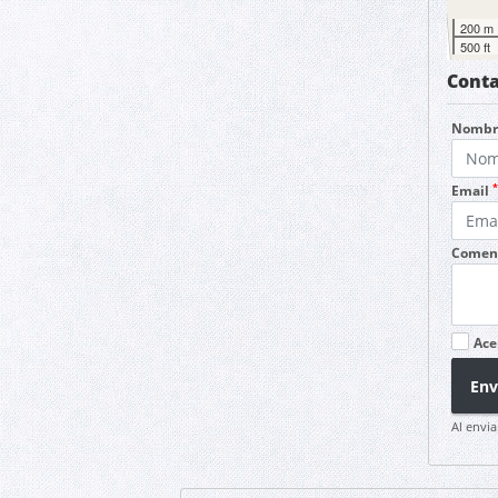
200 m
500 ft
Conta
Nomb
*
Email
Coment
Ace
Env
Al envia