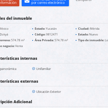
nformación
por correo electrónico
les del inmueble
éxico
Estado:
Yucatán
Ciudad:
Mérida
Dzityá
Código:
9812471
Estado:
Nuevo
erreno:
574.78 m²
Área Privada:
574.78 m²
Tipo de inmueble:
Lo
e negocio:
Venta
terísticas internas
a panorámica
Unifamiliar
terísticas externas
Ubicación Exterior
ipción Adicional