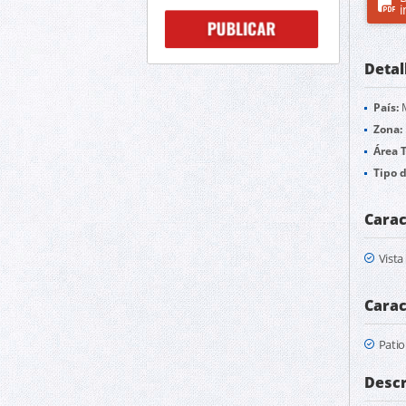
i
Detal
País:
M
Zona:
Área T
Tipo d
Carac
Vist
Carac
Patio
Descr