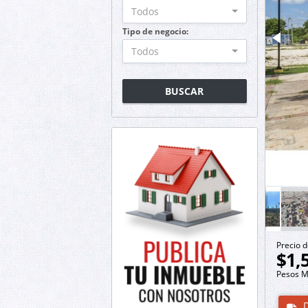
Todos
Tipo de negocio:
Todos
BUSCAR
Precio d
$1,
Pesos M
D