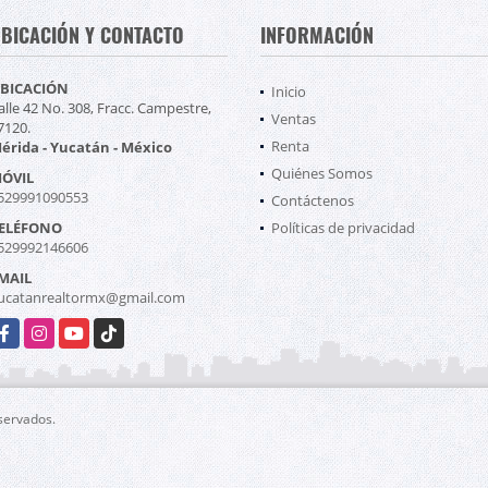
BICACIÓN Y CONTACTO
INFORMACIÓN
BICACIÓN
Inicio
alle 42 No. 308, Fracc. Campestre,
Ventas
7120.
Renta
érida - Yucatán - México
Quiénes Somos
ÓVIL
529991090553
Contáctenos
ELÉFONO
Políticas de privacidad
529992146606
MAIL
ucatanrealtormx@gmail.com
acebook
Instagram
YouTube
TikTok
eservados.