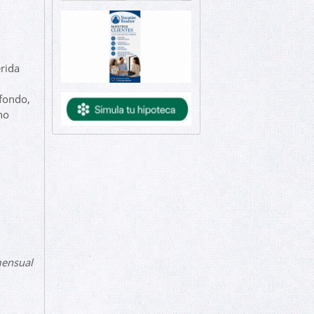
rida
fondo,
no
mensual