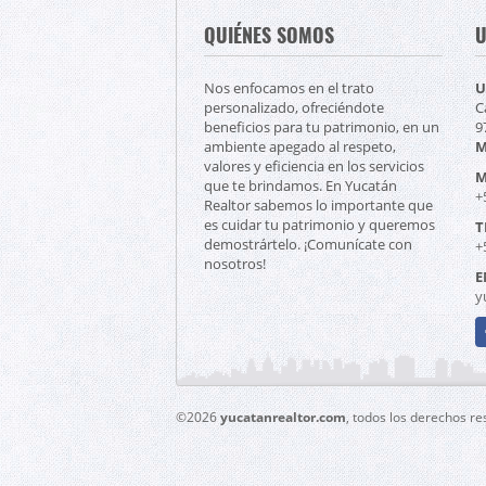
QUIÉNES SOMOS
U
Nos enfocamos en el trato
U
personalizado, ofreciéndote
C
beneficios para tu patrimonio, en un
9
ambiente apegado al respeto,
M
valores y eficiencia en los servicios
M
que te brindamos. En Yucatán
+
Realtor sabemos lo importante que
es cuidar tu patrimonio y queremos
T
demostrártelo. ¡Comunícate con
+
nosotros!
E
y
F
©2026
yucatanrealtor.com
, todos los derechos r