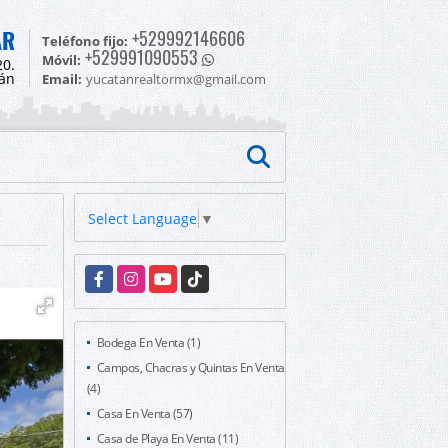
AR
+529992146606
Teléfono fijo:
+529991090553
Móvil:
20.
tán
Email:
yucatanrealtormx@gmail.com
Select Language
▼
Facebook
Instagram
YouTube
TikTok
Bodega En Venta (1)
Campos, Chacras y Quintas En Venta
(4)
Casa En Venta (57)
Casa de Playa En Venta (11)