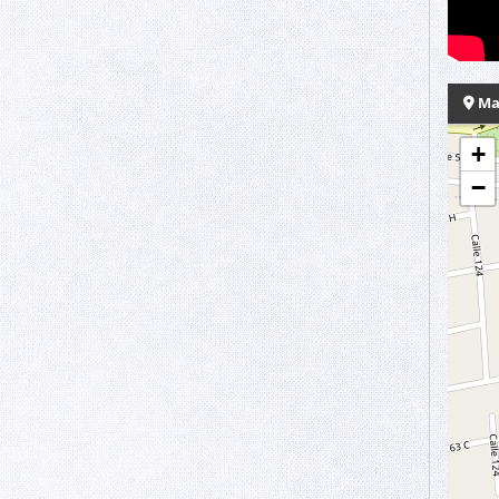
Ma
+
−