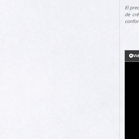
El pre
de cré
confor
Vi