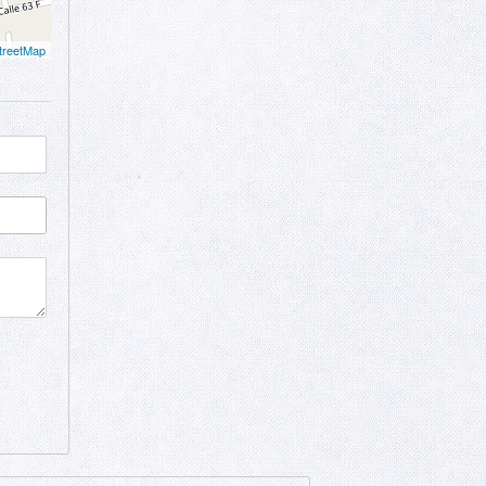
treetMap