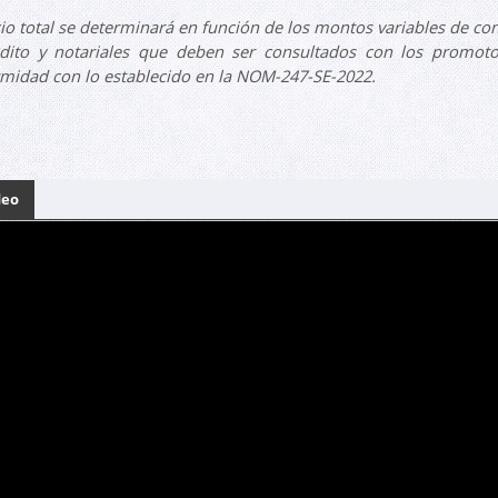
cio total se determinará en función de los montos variables de co
dito y notariales que deben ser consultados con los promot
midad con lo establecido en la NOM-247-SE-2022.
deo