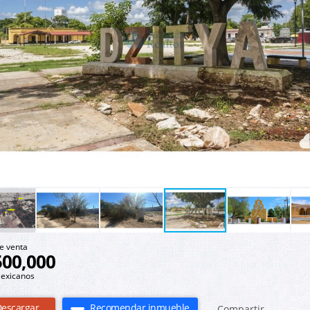
e venta
500,000
exicanos
escargar
Recomendar inmueble
Compartir