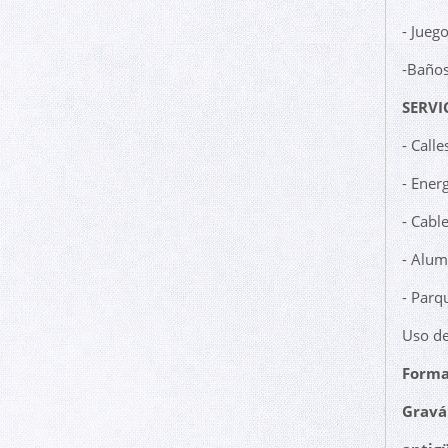
- Juego
-Baños
SERVI
- Call
- Energ
- Cabl
- Alum
- Parq
Uso de
Forma
Gravá