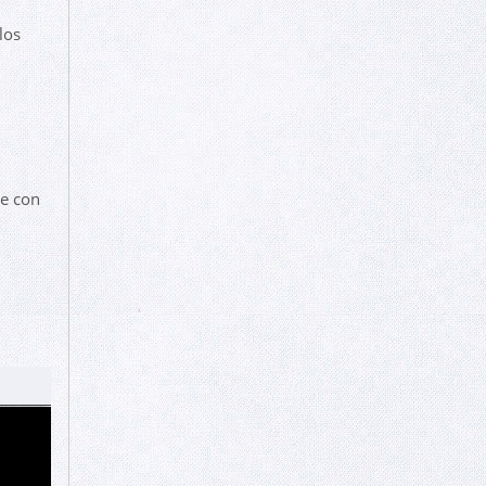
los
se con