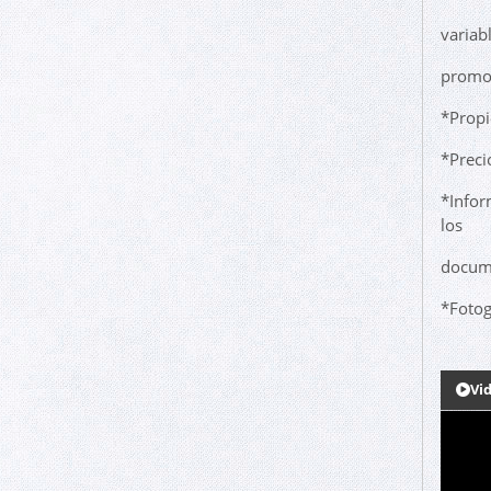
variab
promo
*Propi
*Preci
*Infor
los
docume
*Fotog
Vi