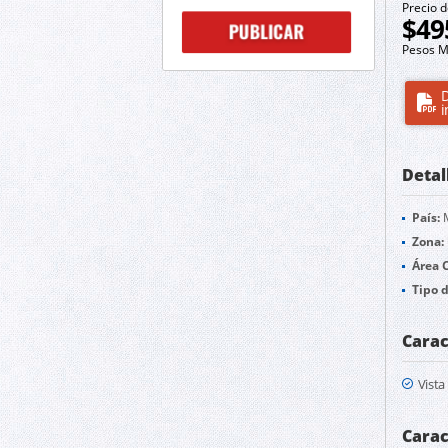
Precio d
$49
Pesos M
D
i
Detal
País:
M
Zona:
Área 
Tipo 
Carac
Vist
Carac