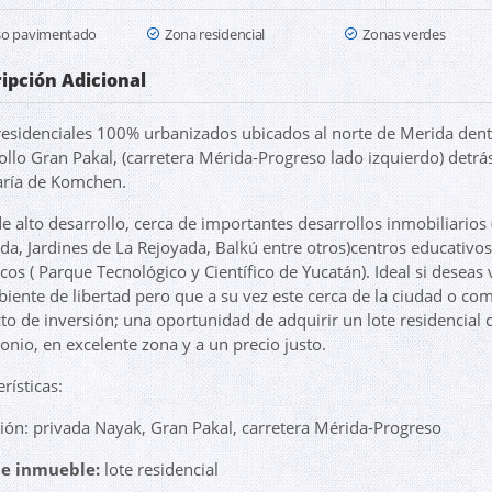
so pavimentado
Zona residencial
Zonas verdes
ipción Adicional
residenciales 100% urbanizados ubicados al norte de Merida dent
ollo Gran Pakal, (carretera Mérida-Progreso lado izquierdo) detrá
ría de Komchen.
e alto desarrollo, cerca de importantes desarrollos inmobiliarios 
da, Jardines de La Rejoyada, Balkú entre otros)centros educativos
icos ( Parque Tecnológico y Científico de Yucatán). Ideal si deseas 
iente de libertad pero que a su vez este cerca de la ciudad o co
to de inversión; una oportunidad de adquirir un lote residencial
onio, en excelente zona y a un precio justo.
rísticas:
ión: privada Nayak, Gran Pakal, carretera Mérida-Progreso
de inmueble:
lote residencial