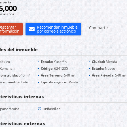
e venta
5,000
exicanos
escargar
Recomendar inmueble
Compartir
nformación
por correo electrónico
les del inmueble
éxico
Estado:
Yucatán
Ciudad:
Mérida
Komchen
Código:
6241235
Estado:
Nuevo
Construida:
540 m²
Área Terreno:
540 m²
Área Privada:
540 m²
de inmueble:
Lote
Tipo de negocio:
Venta
terísticas internas
a panorámica
Unifamiliar
terísticas externas