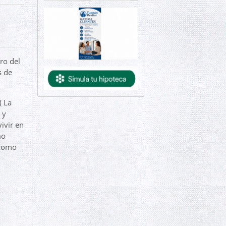
ro del
s de
( La
 y
vivir en
mo
 como