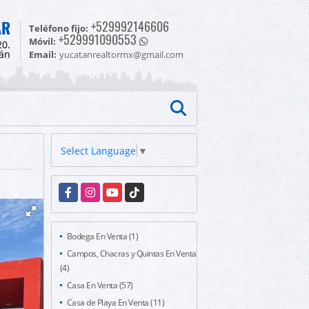
AR
+529992146606
Teléfono fijo:
+529991090553
Móvil:
20.
tán
Email:
yucatanrealtormx@gmail.com
Select Language
▼
Facebook
Instagram
YouTube
TikTok
Bodega En Venta (1)
Campos, Chacras y Quintas En Venta
(4)
Casa En Venta (57)
Casa de Playa En Venta (11)