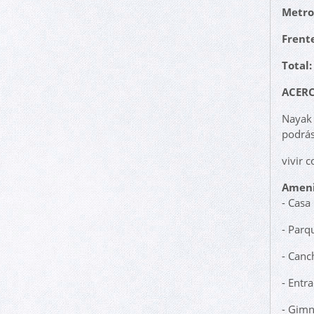
Metro
Frente
Total:
ACERC
Nayak 
podrá
vivir 
Ameni
- Casa
- Parq
- Canc
- Entra
- Gimn