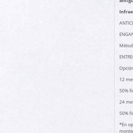
antig
Infrae
ANTIC
ENGAN
Método
ENTRE
Opción
12 me
50% fi
24 me
50% fi
*En op
monto