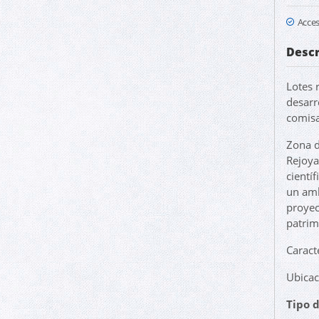
Acce
Descr
Lotes 
desarr
comisa
Zona d
Rejoya
científ
un amb
proyec
patrim
Caracte
Ubicac
Tipo 