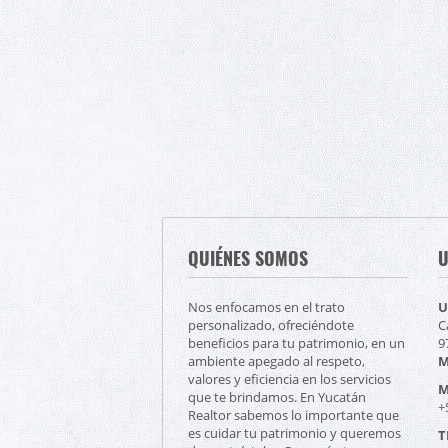
QUIÉNES SOMOS
U
Nos enfocamos en el trato
U
personalizado, ofreciéndote
C
beneficios para tu patrimonio, en un
9
ambiente apegado al respeto,
M
valores y eficiencia en los servicios
M
que te brindamos. En Yucatán
+
Realtor sabemos lo importante que
es cuidar tu patrimonio y queremos
T