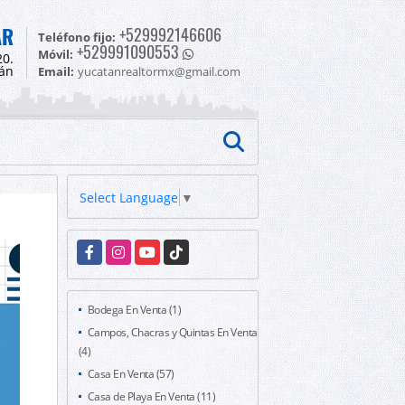
AR
+529992146606
Teléfono fijo:
+529991090553
Móvil:
20.
tán
Email:
yucatanrealtormx@gmail.com
Select Language
▼
Facebook
Instagram
YouTube
TikTok
Bodega En Venta (1)
Campos, Chacras y Quintas En Venta
(4)
Casa En Venta (57)
Casa de Playa En Venta (11)