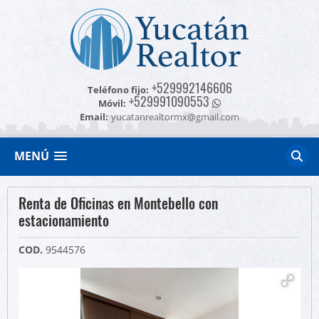
+529992146606
Teléfono fijo:
+529991090553
Móvil:
Email:
yucatanrealtormx@gmail.com
MENÚ
Renta de Oficinas en Montebello con
estacionamiento
COD.
9544576