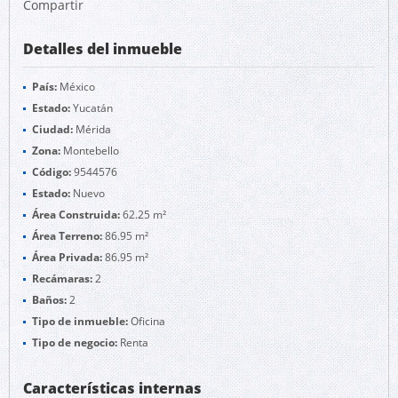
Compartir
Detalles del inmueble
País:
México
Estado:
Yucatán
Ciudad:
Mérida
Zona:
Montebello
Código:
9544576
Estado:
Nuevo
Área Construida:
62.25 m²
Área Terreno:
86.95 m²
Área Privada:
86.95 m²
Recámaras:
2
Baños:
2
Tipo de inmueble:
Oficina
Tipo de negocio:
Renta
Características internas