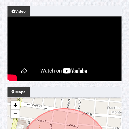
Video
Mapa
+
−