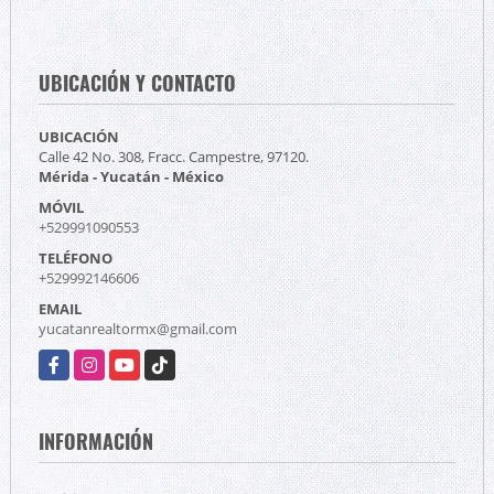
UBICACIÓN Y CONTACTO
UBICACIÓN
Calle 42 No. 308, Fracc. Campestre, 97120.
Mérida - Yucatán - México
MÓVIL
+529991090553
TELÉFONO
+529992146606
EMAIL
yucatanrealtormx@gmail.com
Facebook
Instagram
YouTube
TikTok
INFORMACIÓN