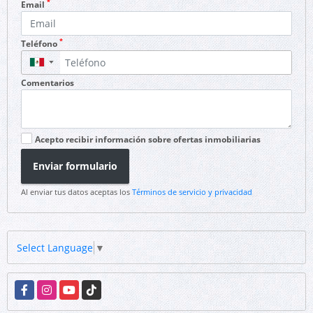
*
Email
*
Teléfono
▼
Comentarios
Acepto recibir información sobre ofertas inmobiliarias
Enviar formulario
Al enviar tus datos aceptas los
Términos de servicio y privacidad
Select Language
▼
Facebook
Instagram
YouTube
TikTok