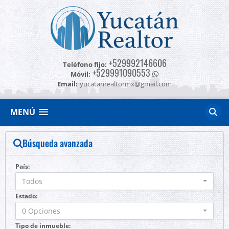
+529992146606
Teléfono fijo:
+529991090553
Móvil:
Email:
yucatanrealtormx@gmail.com
MENÚ
Búsqueda avanzada
País:
Todos
Estado:
0 Opciones
Tipo de inmueble: