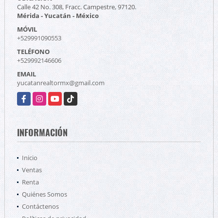
Calle 42 No. 308, Fracc. Campestre, 97120.
Mérida - Yucatán - México
MÓVIL
+529991090553
TELÉFONO
+529992146606
EMAIL
yucatanrealtormx@gmail.com
Facebook
Instagram
YouTube
TikTok
INFORMACIÓN
Inicio
Ventas
Renta
Quiénes Somos
Contáctenos