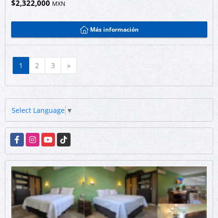
$2,322,000
MXN
Más información
Siguiente
1
2
3
»
Select Language
▼
Facebook
Instagram
YouTube
TikTok