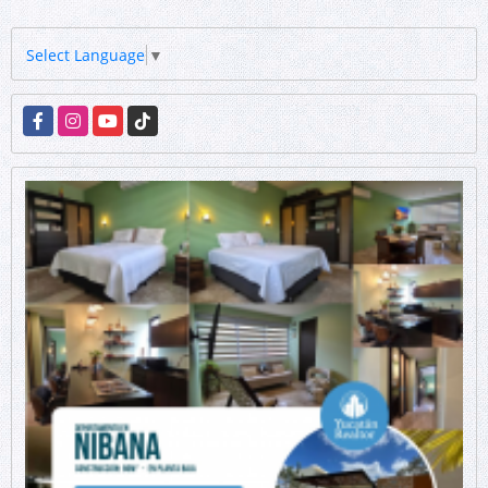
Select Language
▼
Facebook
Instagram
YouTube
TikTok