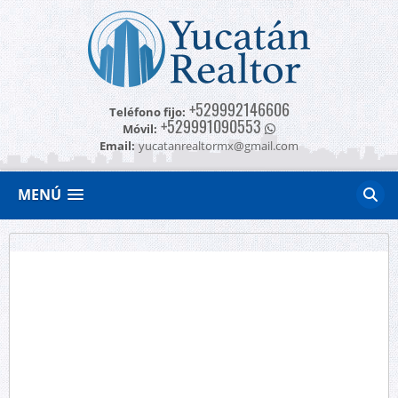
+529992146606
Teléfono fijo:
+529991090553
Móvil:
Email:
yucatanrealtormx@gmail.com
MENÚ