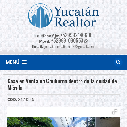
+529992146606
Teléfono fijo:
+529991090553
Móvil:
Email:
yucatanrealtormx@gmail.com
MENÚ
Casa en Venta en Chuburna dentro de la ciudad de
Mérida
COD.
8174246