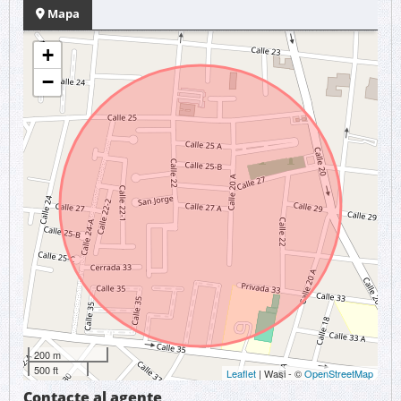
Mapa
+
−
200 m
500 ft
Leaflet
| Wasi - ©
OpenStreetMap
Contacte al agente