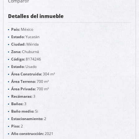
Compartir
Detalles del inmueble
País:
México
Estado:
Yucatán
Ciudad:
Mérida
Zona:
Chuburná
Código:
8174246
Estado:
Usado
Área Construida:
304 m²
Área Terreno:
700 m²
Área Privada:
700 m²
Recámaras:
3
Baños:
3
Baño medio:
Si
Estacionamiento:
2
Piso:
2
Año construcción:
2021