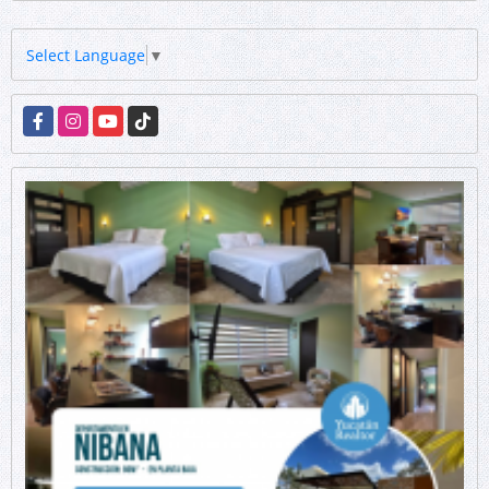
Select Language
▼
Facebook
Instagram
YouTube
TikTok