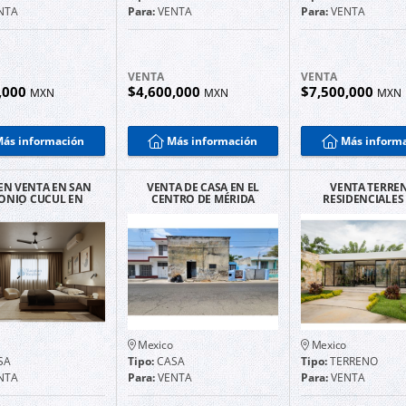
NTA
Para:
VENTA
Para:
VENTA
VENTA
VENTA
,000
$4,600,000
$7,500,000
MXN
MXN
MXN
ás información
Más información
Más inform
EN VENTA EN SAN
VENTA DE CASA EN EL
VENTA TERRE
ONIO CUCUL EN
CENTRO DE MÉRIDA
RESIDENCIALES
MÉRIDA.
PARA REMODELAR
AMENIDADES A
INFONAVIT MÉ
Mexico
Mexico
SA
Tipo:
CASA
Tipo:
TERRENO
NTA
Para:
VENTA
Para:
VENTA