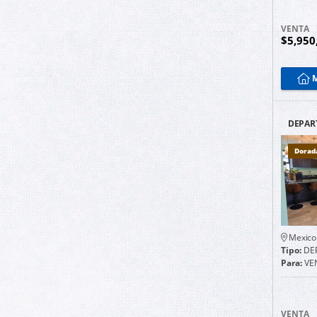
VENTA
$5,950
M
DEPAR
EN
YUCAT
Dorad
Mexico
Tipo:
DE
Para:
VE
VENTA