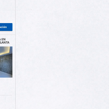
ación
A EN
PLANTA
.