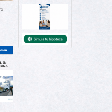
TO
ación
L EN
TANA