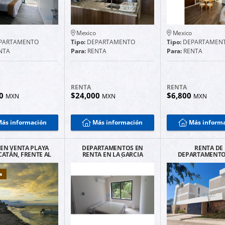
Mexico
Mexico
PARTAMENTO
Tipo:
DEPARTAMENTO
Tipo:
DEPARTAMEN
NTA
Para:
RENTA
Para:
RENTA
RENTA
RENTA
00
$24,000
$6,800
MXN
MXN
MXN
ás información
Más información
Más inform
 EN VENTA PLAYA
DEPARTAMENTOS EN
RENTA DE
CATÁN, FRENTE AL
RENTA EN LA GARCIA
DEPARTAMENTO
DE UNA PLANTA.
GINERES MÉRIDA
RECAMARAS 
TEMOZÓN NO
a