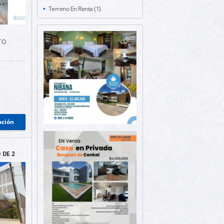
Terreno En Renta (1)
TO
ación
 DE 2
EN
RTE