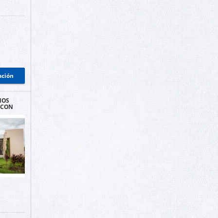
ación
NOS
 CON
CEPTA
RIDA