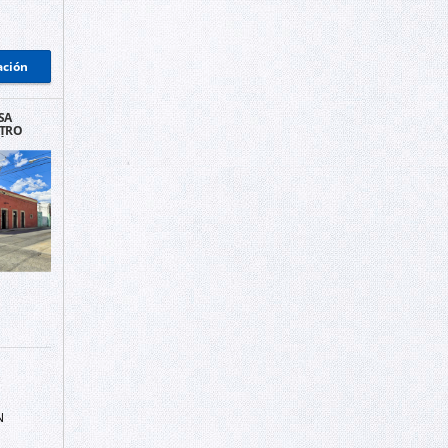
ación
SA
NTRO
ÉRIDA
N