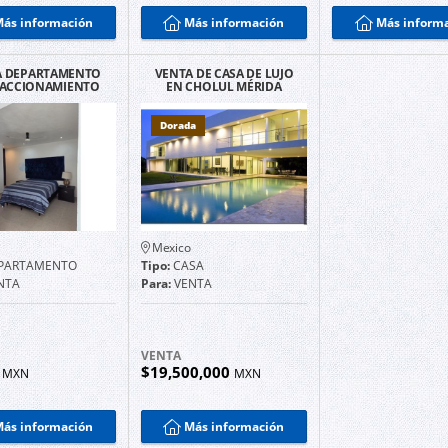
ás información
Más información
Más inform
A DEPARTAMENTO
VENTA DE CASA DE LUJO
RACCIONAMIENTO
EN CHOLUL MÉRIDA
AS AMERICAS
Dorada
Mexico
PARTAMENTO
Tipo:
CASA
NTA
Para:
VENTA
VENTA
0
$19,500,000
MXN
MXN
ás información
Más información