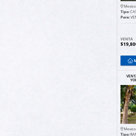
Mexico
Tipo:
CAS
Para:
VE
VENTA
$19,80
M
VENT
YO
Mexico
Tipo:
RA