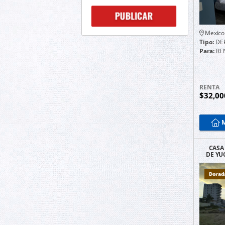
Mexico
Tipo:
DE
Para:
RE
RENTA
$32,0
M
CASA
DE YU
MAR 
Dorad