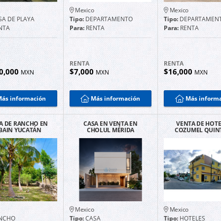
Mexico
Mexico
A DE PLAYA
Tipo:
DEPARTAMENTO
Tipo:
DEPARTAMEN
NTA
Para:
RENTA
Para:
RENTA
RENTA
RENTA
0,000
$7,000
$16,000
MXN
MXN
MXN
ás información
Más información
Más inform
A DE RANCHO EN
CASA EN VENTA EN
VENTA DE HOTE
BAIN YUCATÁN
CHOLUL MÉRIDA
COZUMEL QUIN
ROO
Mexico
Mexico
NCHO
Tipo:
CASA
Tipo:
HOTELES