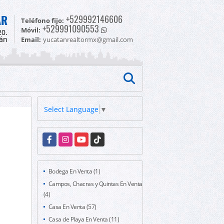
AR
+529992146606
Teléfono fijo:
+529991090553
Móvil:
20.
tán
Email:
yucatanrealtormx@gmail.com
Select Language
▼
Facebook
Instagram
YouTube
TikTok
Bodega En Venta (1)
Campos, Chacras y Quintas En Venta
(4)
Casa En Venta (57)
Casa de Playa En Venta (11)