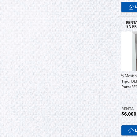
M
RENT
EN F
L
Mexico
Tipo:
DE
Para:
RE
RENTA
$6,00
M