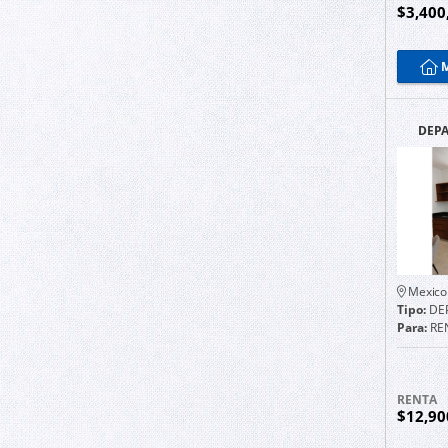
$3,400
M
DEPA
R
AM
Mexico
Tipo:
DE
Para:
RE
RENTA
$12,9