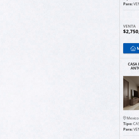
Para:
VE
VENTA
$2,750
M
CASA 
ANT
Mexico
Tipo:
CA
Para:
VE