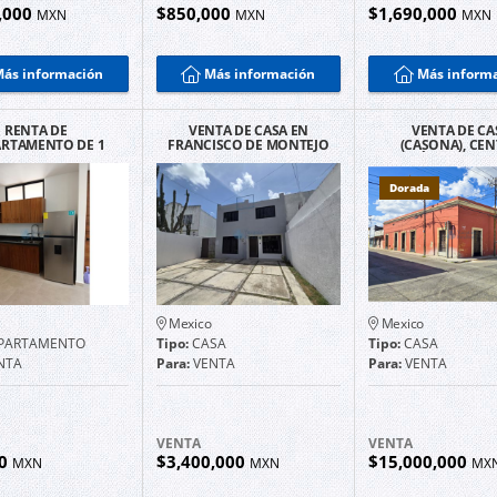
,000
$850,000
$1,690,000
MXN
MXN
MXN
ás información
Más información
Más inform
RENTA DE
VENTA DE CASA EN
VENTA DE CA
RTAMENTO DE 1
FRANCISCO DE MONTEJO
(CASONA), CE
ECAMARA CON
SOBRE AVENIDA EN
HISTÓRICO DE M
ENIDADES EN
MÉRIDA
TEMOZÓN
Dorada
Mexico
Mexico
PARTAMENTO
Tipo:
CASA
Tipo:
CASA
NTA
Para:
VENTA
Para:
VENTA
VENTA
VENTA
00
$3,400,000
$15,000,000
MXN
MXN
MX