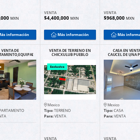
VENTA
VENTA
,000
$4,400,000
$968,000
MXN
MXN
MXN
ás información
Más información
Más inform
VENTA DE
VENTA DE TERRENO EN
CASA EN VENT
TAMENTO,EQUIPADO
CHICXULUB PUEBLO
CAUCEL DE UNA 
 EL NORTE DE
YUCATAN
EN MÉRIDA
ÁN, 2 RECAMARAS.
a
Exclusiva
Mexico
Mexico
PARTAMENTO
Tipo:
TERRENO
Tipo:
CASA
NTA
Para:
VENTA
Para:
VENTA
VENTA
VENTA