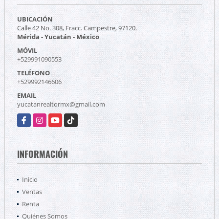
UBICACIÓN
Calle 42 No. 308, Fracc. Campestre, 97120.
Mérida - Yucatán - México
MÓVIL
+529991090553
TELÉFONO
+529992146606
EMAIL
yucatanrealtormx@gmail.com
Facebook
Instagram
YouTube
TikTok
INFORMACIÓN
Inicio
Ventas
Renta
Quiénes Somos