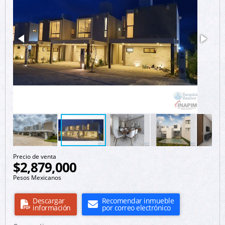
Precio de venta
$2,879,000
Pesos Mexicanos
Descargar
Recomendar inmueble
información
por correo electrónico