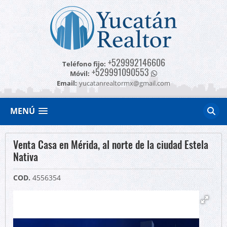
+529992146606
Teléfono fijo:
+529991090553
Móvil:
Email:
yucatanrealtormx@gmail.com
MENÚ
Venta Casa en Mérida, al norte de la ciudad Estela
Nativa
COD.
4556354