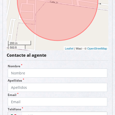
200 m
500 ft
Leaflet
| Wasi - ©
OpenStreetMap
Contacte al agente
*
Nombre
*
Apellidos
*
Email
*
Teléfono