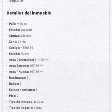
Compartir
Detalles del inmueble
País:
México
Estado:
Yucatán
Ciudad:
Mérida
Zona:
Conkal
Código:
4556354
Estado:
Nuevo
Área Construida:
114.00 m²
Área Terreno:
197.19 m²
Área Privada:
197.19 m²
Recámaras:
3
Baños:
2
Estacionamiento:
2
Piso:
2
Tipo de inmueble:
Casa
Tipo de negocio:
Venta