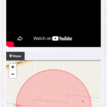
Mapa
+
−